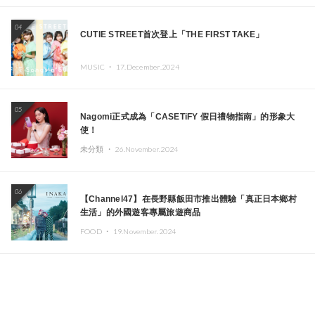
04
CUTIE STREET首次登上「THE FIRST TAKE」
MUSIC ・
17.December.2024
05
Nagomi正式成為「CASETiFY 假日禮物指南」的形象大
使！
未分類 ・
26.November.2024
06
【Channel47】在長野縣飯田市推出體驗「真正日本鄉村
生活」的外國遊客專屬旅遊商品
FOOD ・
19.November.2024