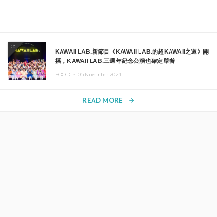
10
KAWAII LAB.新節目《KAWAII LAB.的超KAWAII之道》開
播，KAWAII LAB.三週年紀念公演也確定舉辦
FOOD ・
05.November.2024
READ MORE
arrow_forward