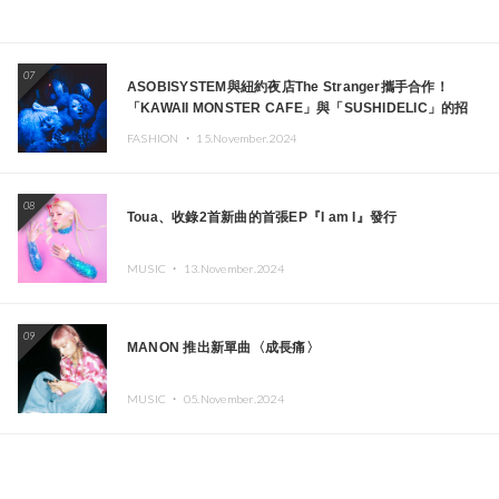
07
ASOBISYSTEM與紐約夜店The Stranger攜手合作！
「KAWAII MONSTER CAFE」與「SUSHIDELIC」的招
牌女孩們將於紐約展現夢幻舞台
FASHION ・
15.November.2024
08
Toua、收錄2首新曲的首張EP『I am I』發行
MUSIC ・
13.November.2024
09
MANON 推出新單曲〈成長痛〉
MUSIC ・
05.November.2024