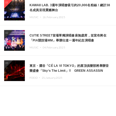
01
KAWAII LAB. 3週年演唱會吸引約20,000名粉絲！總計38
名成員呈現震撼舞台
MUSIC ・
26.February.2025
02
CUTIE STREET首場單獨演唱會座無虛席，並宣布將在
「PIA競技場MM」舉辦出道一週年紀念演唱會
MUSIC ・
04.February.2025
03
東京・澀谷「CÉ LA VI TOKYO」的屋頂俱樂部將舉辦音
樂盛會「Sky‘s The Limit」!! GREEN ASSASSIN
DOLLAR、JOMMY、Kza（FORCE OF NATURE）等日
FOOD ・
21.January.2025
本頂尖DJ及創作者齊聚一堂