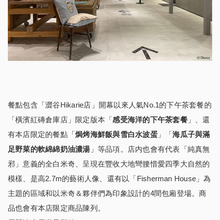
餐點包含「澀谷Hikarie店」開幕以來人氣No.1的下午茶套餐的
「橫濱紅磚倉庫店」限定版本「
感受
海
洋的下午茶套餐
」、還
有本店限定的餐點「
焗烤海鮮飯與雪白水波蛋
」「
海瓜子與滿
足野菜的軟綿綿奶油濃湯
」等品項。店内也會有代表「純真無
邪」意義的全白米奇、呈現在豐收大地彎腰惜愛四季大自然的
模樣、是高2.7m的藝術人像、還有以「Fisherman House」為
主題的區域和以米奇＆夥伴們為印象設計的4間包廂登場。商
品也會有本店限定商品陳列。