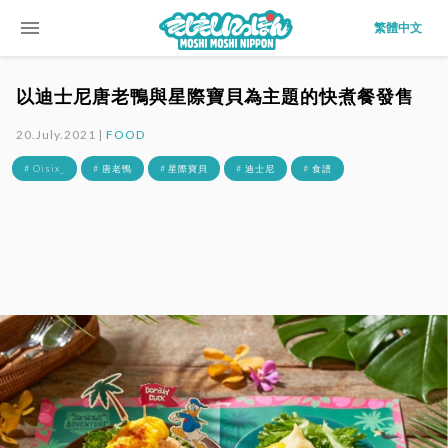
menu
繁體中文
以迪士尼唐老鴨與星際寶貝為主題的快煮餐發售
20.July.2021 |
FOOD
# Oisix_
# 唐老鴨
# 星際寶貝
# 迪士尼
# 食譜