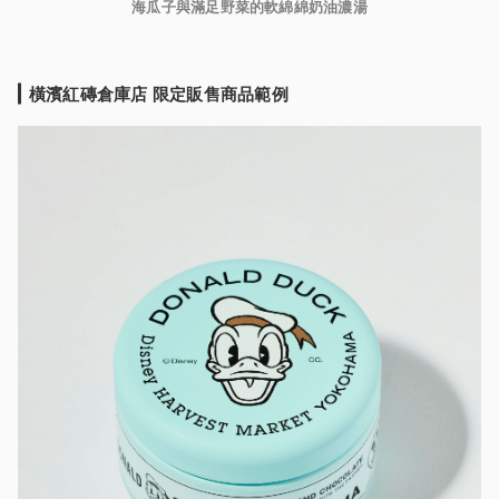
海瓜子與滿足野菜的軟綿綿奶油濃湯
橫濱紅磚
倉庫店 限定
販售商品範例