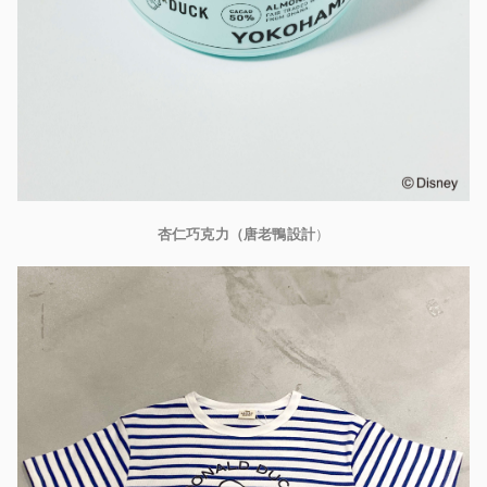
杏仁巧克力
（
唐老鴨設計
）