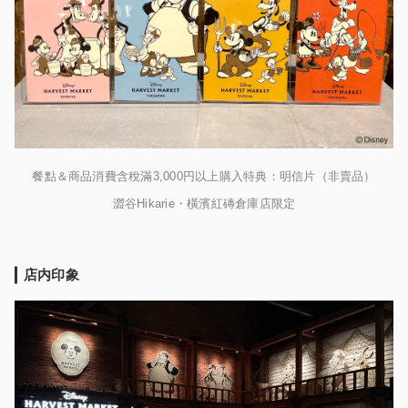
餐點＆商品消費含稅滿3,000円以上購入特典：明信片（非賣品）
澀谷Hikarie・橫濱紅磚倉庫店限定
店内印象