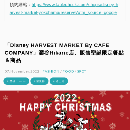
預約網站：
https://www.tablecheck.com/shops/disney-h
arvest-market-yokohama/reserve?utm_source=google
「Disney HARVEST MARKET By CAFE
COMPANY」澀谷Hikarie店、販售聖誕限定餐點
＆商品
07.November.2022 |
FASHION
/
FOOD
/
SPOT
# 澀谷Hikarie
# 聖誕節
# 迪士尼