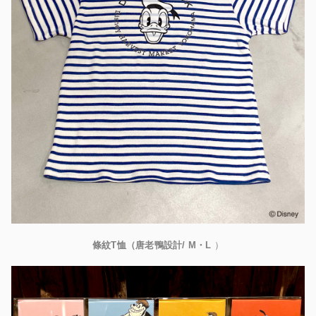
條紋
T
恤
（
唐老鴨設計
/ M
・
L
）