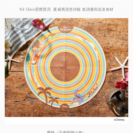
Kit Oisix星際寶貝 夏威夷漢堡排飯 食譜書與送達食材
餐墊（不會附贈小物）