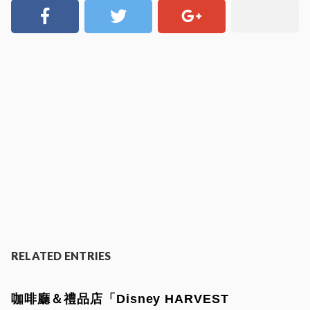
RELATED ENTRIES
咖啡廳＆禮品店「Disney HARVEST