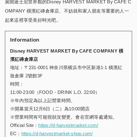
展開迪士尼世界觀的Disney HARVEST MARKET By CAFE C
OMPANY 橫濱紅磚倉庫店、不妨就和家人朋友等重要的人一
起來這裡享受美好時光吧。
Information
Disney HARVEST MARKET By CAFE COMPANY
橫
濱紅磚倉庫店
地址：〒231-0001 神奈川県横浜市中区新港1-1 橫濱紅
妝倉庫 2號館3F
時間：
11:00-23:00（FOOD・DRINK L.O. 22:00）
※年内預定為以上記營業時間。
※開幕當天12月6日（二）為10:00開店
※營業時間有可能視狀況變更。會在官網等處通知。
Official Site：
https://d-harvestmarket.com/
EC：
https://d-harvestmarket-shop.com/