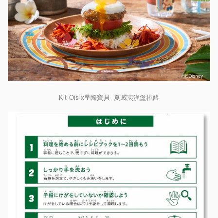
Kit Oisix星際寶貝 夏威夷漢堡排飯