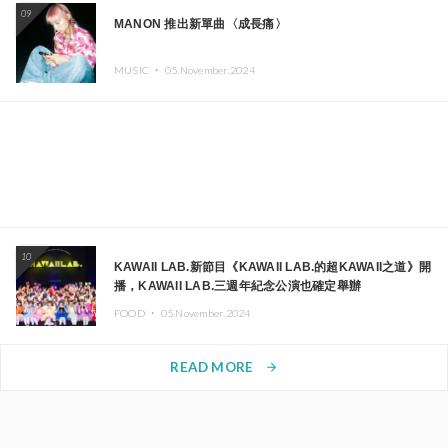
09
MANON 推出新單曲〈成長痛〉
MUSIC ・
05.November.2024
10
KAWAII LAB.新節目《KAWAII LAB.的超KAWAII之道》開
播，KAWAII LAB.三週年紀念公演也確定舉辦
FOOD ・
05.November.2024
READ MORE
arrow_forward