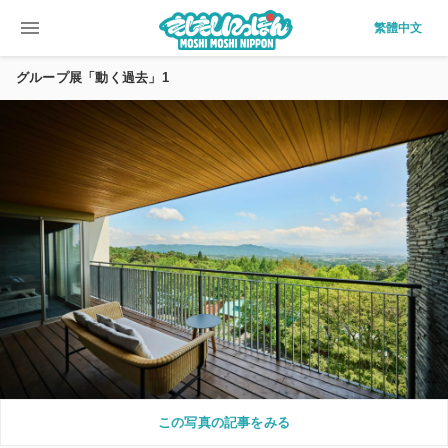
menu
繁體中文
グループ展「動く過去」1
この写真の記事をみる