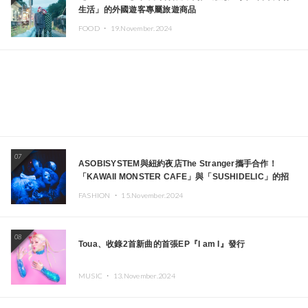
生活」的外國遊客專屬旅遊商品
FOOD ・
19.November.2024
07
ASOBISYSTEM與紐約夜店The Stranger攜手合作！
「KAWAII MONSTER CAFE」與「SUSHIDELIC」的招
牌女孩們將於紐約展現夢幻舞台
FASHION ・
15.November.2024
08
Toua、收錄2首新曲的首張EP『I am I』發行
MUSIC ・
13.November.2024