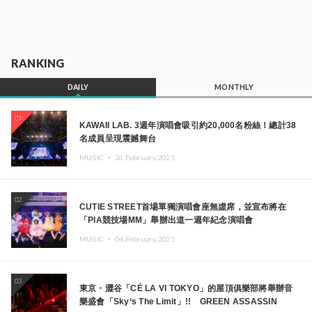
RANKING
DAILY
MONTHLY
01
KAWAII LAB. 3週年演唱會吸引約20,000名粉絲！總計38
名成員呈現震撼舞台
MUSIC ・
26.February.2025
02
CUTIE STREET首場單獨演唱會座無虛席，並宣布將在
「PIA競技場MM」舉辦出道一週年紀念演唱會
MUSIC ・
04.February.2025
03
東京・澀谷「CÉ LA VI TOKYO」的屋頂俱樂部將舉辦音
樂盛會「Sky‘s The Limit」!! GREEN ASSASSIN