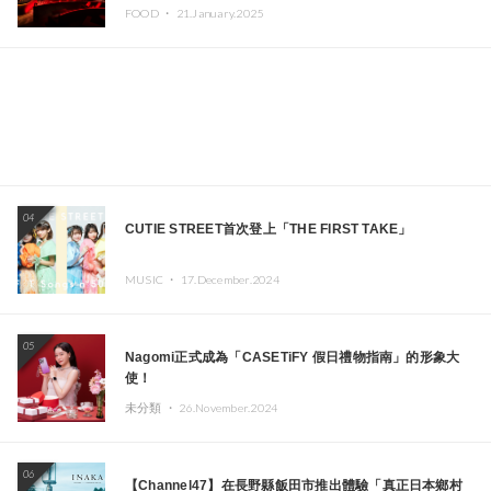
DOLLAR、JOMMY、Kza（FORCE OF NATURE）等日
FOOD ・
21.January.2025
本頂尖DJ及創作者齊聚一堂
04
CUTIE STREET首次登上「THE FIRST TAKE」
MUSIC ・
17.December.2024
05
Nagomi正式成為「CASETiFY 假日禮物指南」的形象大
使！
未分類 ・
26.November.2024
06
【Channel47】在長野縣飯田市推出體驗「真正日本鄉村