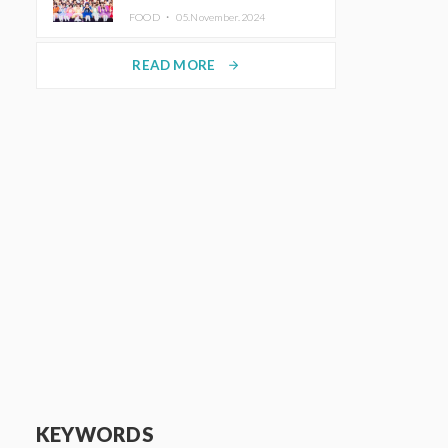
KAWAII LAB.三週年紀念公演也確
FOOD ・
05.November.2024
定舉辦
READ MORE
arrow_forward
KEYWORDS