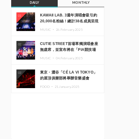
DAILY
MONTHLY
KAWAII LAB. 3週年演唱會吸引約
01
20,000名粉絲！總計38名成員呈現
震撼舞台
MUSIC ・
26.February.2025
CUTIE STREET首場單獨演唱會座
02
無虛席，並宣布將在「PIA競技場
MM」舉辦出道一週年紀念演唱會
MUSIC ・
04.February.2025
東京・澀谷「CÉ LA VI TOKYO」
03
的屋頂俱樂部將舉辦音樂盛會
「Sky‘s The Limit」!! GREEN
FOOD ・
21.January.2025
ASSASSIN DOLLAR、JOMMY、
Kza（FORCE OF NATURE）等日
本頂尖DJ及創作者齊聚一堂