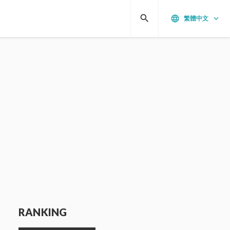
search
language
keyboard_arrow_down
繁體中文
RANKING