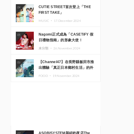
CUTIE STREET首次登上「THE
04
FIRST TAKE」
MUSIC ・
17.December.2024
Nagomi正式成為「CASETiFY 假
05
日禮物指南」的形象大使！
未分類 ・
26.November.2024
【Channel47】在長野縣飯田市推
06
出體驗「真正日本鄉村生活」的外
國遊客專屬旅遊商品
FOOD ・
19.November.2024
ASOBISYSTEM與紐約夜店The
07