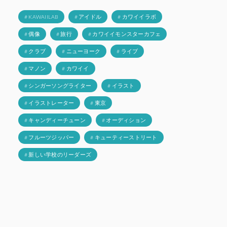
# KAWAIILAB
# アイドル
# カワイイラボ
# 偶像
# 旅行
# カワイイモンスターカフェ
# クラブ
# ニューヨーク
# ライブ
# マノン
# カワイイ
# シンガーソングライター
# イラスト
# イラストレーター
# 東京
# キャンディーチューン
# オーディション
# フルーツジッパー
# キューティーストリート
# 新しい学校のリーダーズ