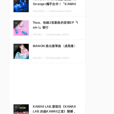
Stranger攜手合作！「KAWAII
MONSTER CAFE」與
FASHION ・
15.November.2024
「SUSHIDELIC」的招牌女孩們將
於紐約展現夢幻舞台
Toua、收錄2首新曲的首張EP『I
08
am I』發行
MUSIC ・
13.November.2024
MANON 推出新單曲〈成長痛〉
09
MUSIC ・
05.November.2024
KAWAII LAB.新節目《KAWAII
10
LAB.的超KAWAII之道》開播，