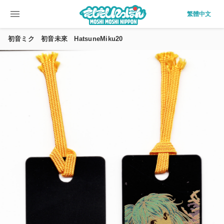
menu
繁體中文
初音ミク 初音未來 HatsuneMiku20