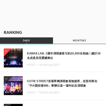
RANKING
DAILY
MONTHLY
01
KAWAII LAB. 3週年演唱會吸引約20,000名粉絲！總計38
名成員呈現震撼舞台
MUSIC ・
26.February.2025
02
CUTIE STREET首場單獨演唱會座無虛席，並宣布將在
「PIA競技場MM」舉辦出道一週年紀念演唱會
MUSIC ・
04.February.2025