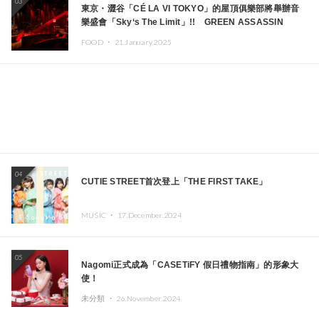
03
東京・澀谷「CÉ LA VI TOKYO」的屋頂俱樂部將舉辦音
樂盛會「Sky‘s The Limit」!! GREEN ASSASSIN
DOLLAR、JOMMY、Kza（FORCE OF NATURE）等日
FOOD ・
21.January.2025
本頂尖DJ及創作者齊聚一堂
04
CUTIE STREET首次登上「THE FIRST TAKE」
MUSIC ・
17.December.2024
05
Nagomi正式成為「CASETiFY 假日禮物指南」的形象大
使！
未分類 ・
26.November.2024