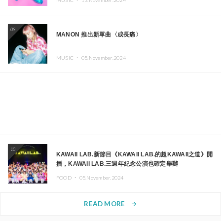
09
MANON 推出新單曲〈成長痛〉
MUSIC ・
05.November.2024
10
KAWAII LAB.新節目《KAWAII LAB.的超KAWAII之道》開
播，KAWAII LAB.三週年紀念公演也確定舉辦
FOOD ・
05.November.2024
READ MORE
arrow_forward