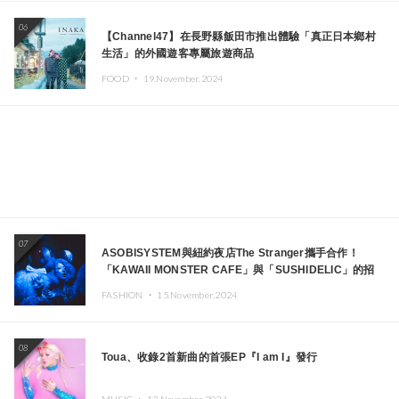
06
【Channel47】在長野縣飯田市推出體驗「真正日本鄉村
生活」的外國遊客專屬旅遊商品
FOOD ・
19.November.2024
07
ASOBISYSTEM與紐約夜店The Stranger攜手合作！
「KAWAII MONSTER CAFE」與「SUSHIDELIC」的招
牌女孩們將於紐約展現夢幻舞台
FASHION ・
15.November.2024
08
Toua、收錄2首新曲的首張EP『I am I』發行
MUSIC ・
13.November.2024