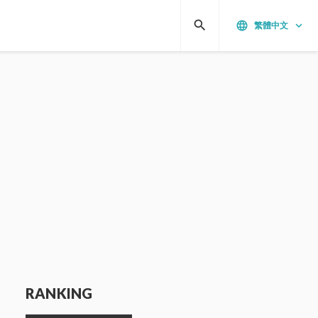
search
language
keyboard_arrow_down
繁體中文
RANKING