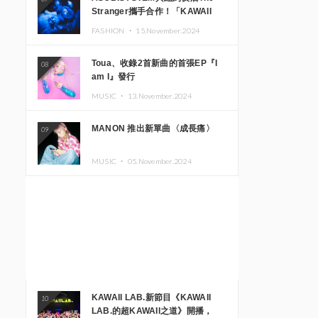
Stranger攜手合作！「KAWAII
MONSTER CAFE」與
FASHION ・
15.November.2024
「SUSHIDELIC」的招牌女孩們將
於紐約展現夢幻舞台
Toua、收錄2首新曲的首張EP『I
08
am I』發行
MUSIC ・
13.November.2024
MANON 推出新單曲〈成長痛〉
09
MUSIC ・
05.November.2024
KAWAII LAB.新節目《KAWAII
10
LAB.的超KAWAII之道》開播，