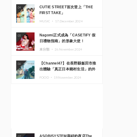
CUTIE STREET首次登上「THE
04
FIRST TAKE」
MUSIC ・
17.December.2024
Nagomi正式成為「CASETiFY 假
05
日禮物指南」的形象大使！
未分類 ・
26.November.2024
【Channel47】在長野縣飯田市推
06
出體驗「真正日本鄉村生活」的外
國遊客專屬旅遊商品
FOOD ・
19.November.2024
ASOBISYSTEM與紐約夜店The
07