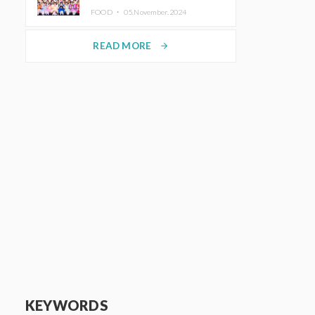
KAWAII LAB.三週年紀念公演也確
FOOD ・
05.November.2024
定舉辦
READ MORE
arrow_forward
KEYWORDS