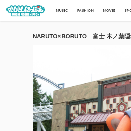
MUSIC
FASHION
MOVIE
SP
NARUTO×BORUTO 富士 木ノ葉