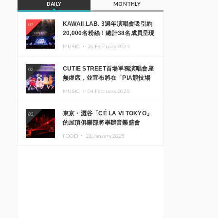
DAILY
MONTHLY
KAWAII LAB. 3週年演唱會吸引約
01
20,000名粉絲！總計38名成員呈現
震撼舞台
MUSIC ・
26.February.2025
CUTIE STREET首場單獨演唱會座
02
無虛席，並宣布將在「PIA競技場
MM」舉辦出道一週年紀念演唱會
MUSIC ・
04.February.2025
東京・澀谷「CÉ LA VI TOKYO」
03
的屋頂俱樂部將舉辦音樂盛會
「Sky‘s The Limit」!! GREEN
FOOD ・
21.January.2025
ASSASSIN DOLLAR、JOMMY、
Kza（FORCE OF NATURE）等日
本頂尖DJ及創作者齊聚一堂