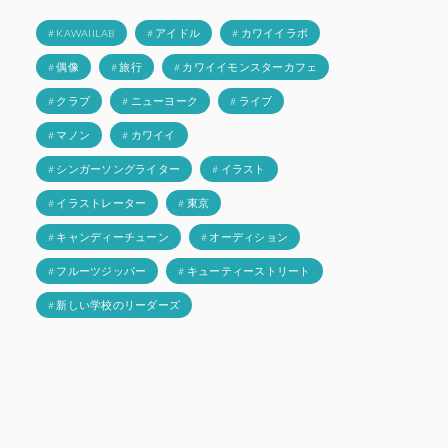
# KAWAIILAB
# アイドル
# カワイイラボ
# 偶像
# 旅行
# カワイイモンスターカフェ
# クラブ
# ニューヨーク
# ライブ
# マノン
# カワイイ
# シンガーソングライター
# イラスト
# イラストレーター
# 東京
# キャンディーチューン
# オーディション
# フルーツジッパー
# キューティーストリート
# 新しい学校のリーダーズ