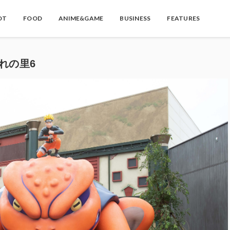
OT
FOOD
ANIME&GAME
BUSINESS
FEATURES
隠れの里6