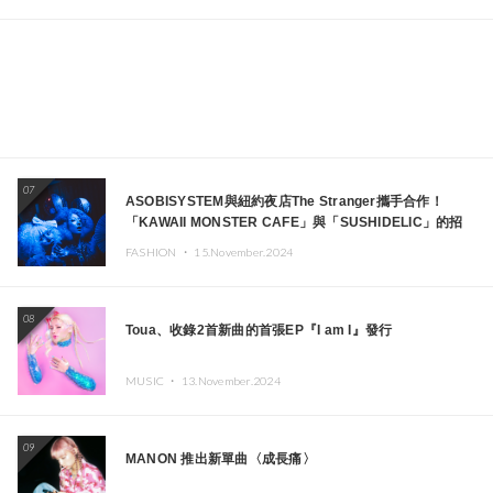
07
ASOBISYSTEM與紐約夜店The Stranger攜手合作！
「KAWAII MONSTER CAFE」與「SUSHIDELIC」的招
牌女孩們將於紐約展現夢幻舞台
FASHION ・
15.November.2024
08
Toua、收錄2首新曲的首張EP『I am I』發行
MUSIC ・
13.November.2024
09
MANON 推出新單曲〈成長痛〉