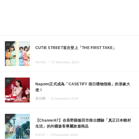
04
CUTIE STREET首次登上「THE FIRST TAKE」
MUSIC ・
17.December.2024
05
Nagomi正式成為「CASETiFY 假日禮物指南」的形象大
使！
未分類 ・
26.November.2024
06
【Channel47】在長野縣飯田市推出體驗「真正日本鄉村
生活」的外國遊客專屬旅遊商品
FOOD ・
19.November.2024