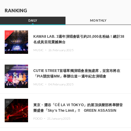
RANKING
DAILY
MONTHLY
01
KAWAII LAB. 3週年演唱會吸引約20,000名粉絲！總計38
名成員呈現震撼舞台
MUSIC ・
26.February.2025
02
CUTIE STREET首場單獨演唱會座無虛席，並宣布將在
「PIA競技場MM」舉辦出道一週年紀念演唱會
MUSIC ・
04.February.2025
03
東京・澀谷「CÉ LA VI TOKYO」的屋頂俱樂部將舉辦音
樂盛會「Sky‘s The Limit」!! GREEN ASSASSIN
DOLLAR、JOMMY、Kza（FORCE OF NATURE）等日
FOOD ・
21.January.2025
本頂尖DJ及創作者齊聚一堂