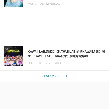
MUSIC ・
05.November.2024
10
KAWAII LAB.新節目《KAWAII LAB.的超KAWAII之道》開
播，KAWAII LAB.三週年紀念公演也確定舉辦
FOOD ・
05.November.2024
READ MORE
arrow_forward