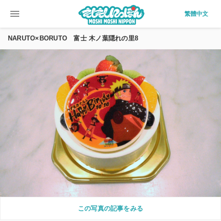
menu
繁體中文
NARUTO×BORUTO 富士 木ノ葉隠れの里8
この写真の記事をみる