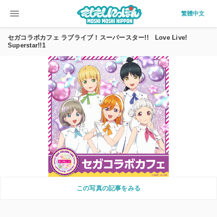
menu
繁體中文
セガコラボカフェ ラブライブ！スーパースター!! Love Live!
Superstar!!1
この写真の記事をみる