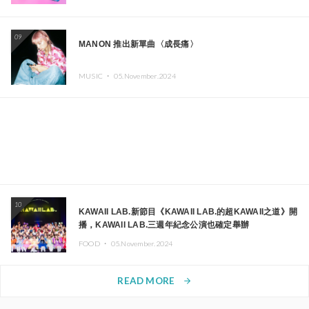
09
MANON 推出新單曲〈成長痛〉
MUSIC ・
05.November.2024
10
KAWAII LAB.新節目《KAWAII LAB.的超KAWAII之道》開
播，KAWAII LAB.三週年紀念公演也確定舉辦
FOOD ・
05.November.2024
READ MORE
arrow_forward