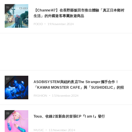
06
【Channel47】在長野縣飯田市推出體驗「真正日本鄉村
生活」的外國遊客專屬旅遊商品
FOOD ・
19.November.2024
07
ASOBISYSTEM與紐約夜店The Stranger攜手合作！
「KAWAII MONSTER CAFE」與「SUSHIDELIC」的招
牌女孩們將於紐約展現夢幻舞台
FASHION ・
15.November.2024
08
Toua、收錄2首新曲的首張EP『I am I』發行
MUSIC ・
13.November.2024