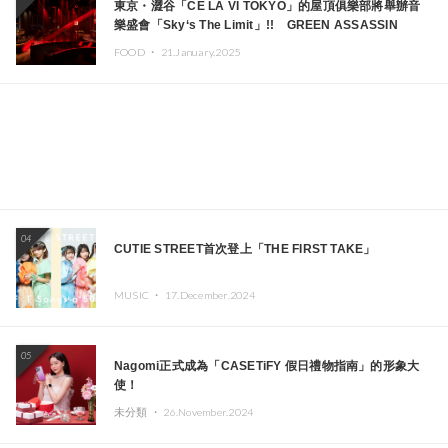
東京・澀谷「CÉ LA VI TOKYO」的屋頂俱樂部將舉辦音
樂盛會「Sky‘s The Limit」!! GREEN ASSASSIN
DOLLAR、JOMMY、Kza（FORCE OF NATURE）等日
FOOD ・
21.January.2025
本頂尖DJ及創作者齊聚一堂
04
CUTIE STREET首次登上「THE FIRST TAKE」
MUSIC ・
17.December.2024
05
Nagomi正式成為「CASETiFY 假日禮物指南」的形象大
使！
未分類 ・
26.November.2024