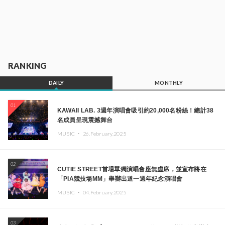
RANKING
DAILY
MONTHLY
01
KAWAII LAB. 3週年演唱會吸引約20,000名粉絲！總計38
名成員呈現震撼舞台
MUSIC ・
26.February.2025
02
CUTIE STREET首場單獨演唱會座無虛席，並宣布將在
「PIA競技場MM」舉辦出道一週年紀念演唱會
MUSIC ・
04.February.2025
03