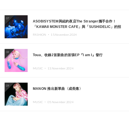
07
ASOBISYSTEM與紐約夜店The Stranger攜手合作！
「KAWAII MONSTER CAFE」與「SUSHIDELIC」的招
牌女孩們將於紐約展現夢幻舞台
FASHION ・
15.November.2024
08
Toua、收錄2首新曲的首張EP『I am I』發行
MUSIC ・
13.November.2024
09
MANON 推出新單曲〈成長痛〉
MUSIC ・
05.November.2024