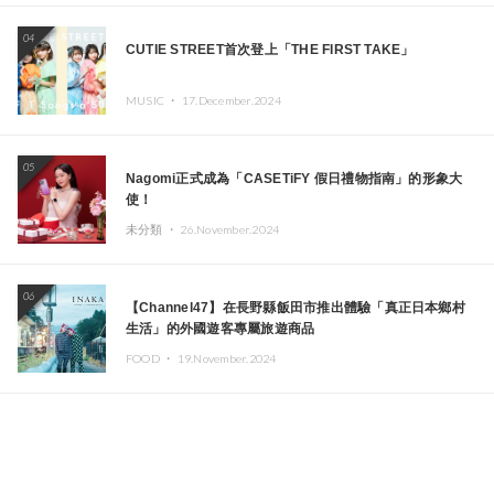
04
CUTIE STREET首次登上「THE FIRST TAKE」
MUSIC ・
17.December.2024
05
Nagomi正式成為「CASETiFY 假日禮物指南」的形象大
使！
未分類 ・
26.November.2024
06
【Channel47】在長野縣飯田市推出體驗「真正日本鄉村
生活」的外國遊客專屬旅遊商品
FOOD ・
19.November.2024