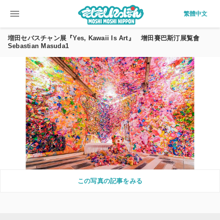
menu
繁體中文
増田セバスチャン展『Yes, Kawaii Is Art』 增田賽巴斯汀展覧會
Sebastian Masuda1
この写真の記事をみる