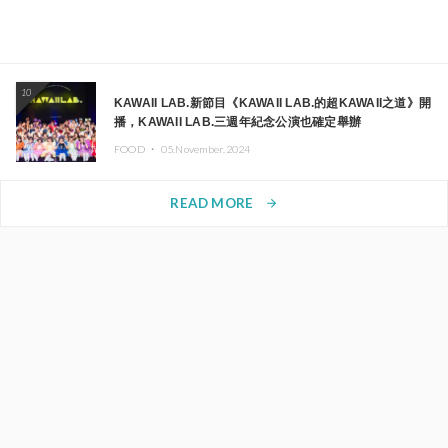
10
KAWAII LAB.新節目《KAWAII LAB.的超KAWAII之道》開
播，KAWAII LAB.三週年紀念公演也確定舉辦
FOOD ・
05.November.2024
READ MORE
arrow_forward