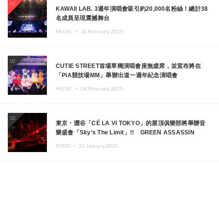
01
KAWAII LAB. 3週年演唱會吸引約20,000名粉絲！總計38
名成員呈現震撼舞台
MUSIC ・
26.February.2025
02
CUTIE STREET首場單獨演唱會座無虛席，並宣布將在
「PIA競技場MM」舉辦出道一週年紀念演唱會
MUSIC ・
04.February.2025
03
東京・澀谷「CÉ LA VI TOKYO」的屋頂俱樂部將舉辦音
樂盛會「Sky‘s The Limit」!! GREEN ASSASSIN
DOLLAR、JOMMY、Kza（FORCE OF NATURE）等日
FOOD ・
21.January.2025
本頂尖DJ及創作者齊聚一堂