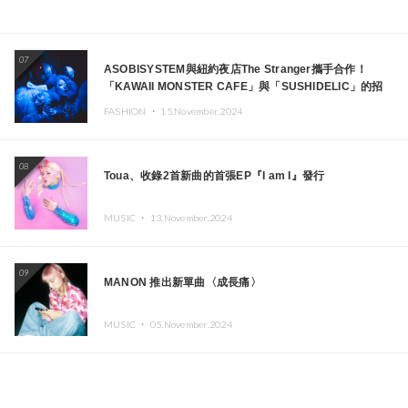
07
ASOBISYSTEM與紐約夜店The Stranger攜手合作！
「KAWAII MONSTER CAFE」與「SUSHIDELIC」的招
牌女孩們將於紐約展現夢幻舞台
FASHION ・
15.November.2024
08
Toua、收錄2首新曲的首張EP『I am I』發行
MUSIC ・
13.November.2024
09
MANON 推出新單曲〈成長痛〉
MUSIC ・
05.November.2024