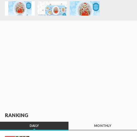
RANKING
DAILY
MONTHLY