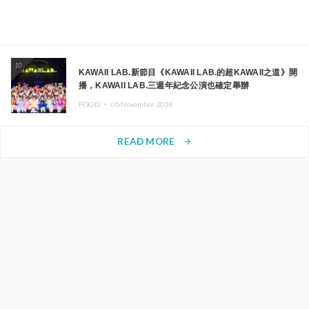
10
KAWAII LAB.新節目《KAWAII LAB.的超KAWAII之道》開
播，KAWAII LAB.三週年紀念公演也確定舉辦
FOOD ・
05.November.2024
READ MORE
arrow_forward