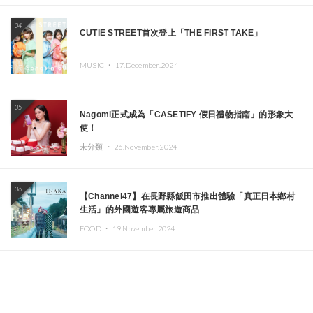
04
CUTIE STREET首次登上「THE FIRST TAKE」
MUSIC ・
17.December.2024
05
Nagomi正式成為「CASETiFY 假日禮物指南」的形象大
使！
未分類 ・
26.November.2024
06
【Channel47】在長野縣飯田市推出體驗「真正日本鄉村
生活」的外國遊客專屬旅遊商品
FOOD ・
19.November.2024