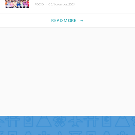
FOOD ・
05.November.2024
READ MORE
arrow_forward