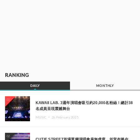
RANKING
DAILY
MONTHLY
01
KAWAII LAB. 3週年演唱會吸引約20,000名粉絲！總計38
名成員呈現震撼舞台
MUSIC ・
26.February.2025
02
CUTIE STREET首場單獨演唱會座無虛席，並宣布將在