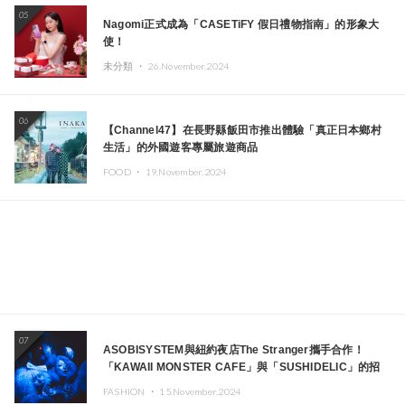
05
Nagomi正式成為「CASETiFY 假日禮物指南」的形象大
使！
未分類 ・
26.November.2024
06
【Channel47】在長野縣飯田市推出體驗「真正日本鄉村
生活」的外國遊客專屬旅遊商品
FOOD ・
19.November.2024
07
ASOBISYSTEM與紐約夜店The Stranger攜手合作！
「KAWAII MONSTER CAFE」與「SUSHIDELIC」的招
牌女孩們將於紐約展現夢幻舞台
FASHION ・
15.November.2024