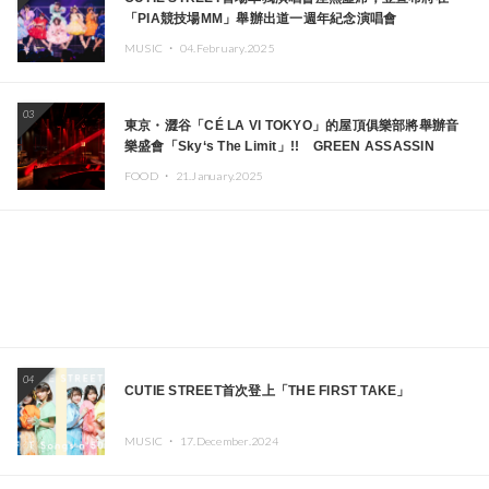
「PIA競技場MM」舉辦出道一週年紀念演唱會
MUSIC ・
04.February.2025
03
東京・澀谷「CÉ LA VI TOKYO」的屋頂俱樂部將舉辦音
樂盛會「Sky‘s The Limit」!! GREEN ASSASSIN
DOLLAR、JOMMY、Kza（FORCE OF NATURE）等日
FOOD ・
21.January.2025
本頂尖DJ及創作者齊聚一堂
04
CUTIE STREET首次登上「THE FIRST TAKE」
MUSIC ・
17.December.2024