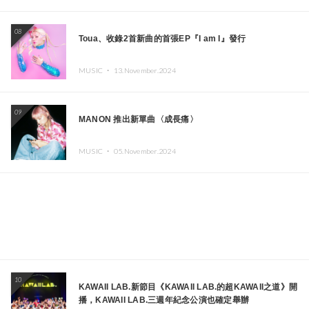
08
Toua、收錄2首新曲的首張EP『I am I』發行
MUSIC ・
13.November.2024
09
MANON 推出新單曲〈成長痛〉
MUSIC ・
05.November.2024
10
KAWAII LAB.新節目《KAWAII LAB.的超KAWAII之道》開
播，KAWAII LAB.三週年紀念公演也確定舉辦