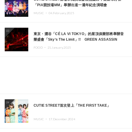
「PIA競技場MM」舉辦出道一週年紀念演唱會
MUSIC ・
04.February.2025
03
東京・澀谷「CÉ LA VI TOKYO」的屋頂俱樂部將舉辦音
樂盛會「Sky‘s The Limit」!! GREEN ASSASSIN
DOLLAR、JOMMY、Kza（FORCE OF NATURE）等日
FOOD ・
21.January.2025
本頂尖DJ及創作者齊聚一堂
04
CUTIE STREET首次登上「THE FIRST TAKE」
MUSIC ・
17.December.2024