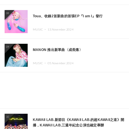
08
Toua、收錄2首新曲的首張EP『I am I』發行
MUSIC ・
13.November.2024
09
MANON 推出新單曲〈成長痛〉
MUSIC ・
05.November.2024
10
KAWAII LAB.新節目《KAWAII LAB.的超KAWAII之道》開
播，KAWAII LAB.三週年紀念公演也確定舉辦