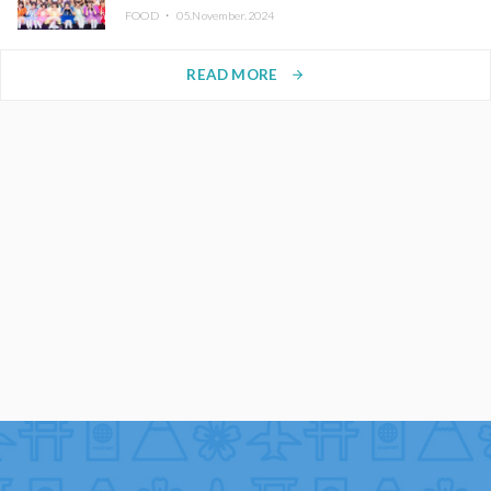
FOOD ・
05.November.2024
READ MORE
arrow_forward