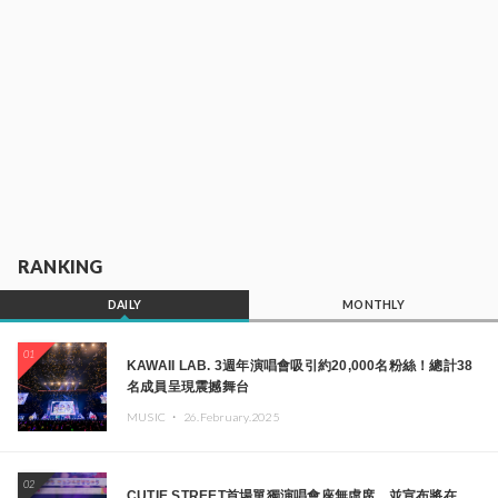
RANKING
DAILY
MONTHLY
01
KAWAII LAB. 3週年演唱會吸引約20,000名粉絲！總計38
名成員呈現震撼舞台
MUSIC ・
26.February.2025
02
CUTIE STREET首場單獨演唱會座無虛席，並宣布將在