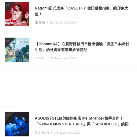
05
Nagomi正式成為「CASETiFY 假日禮物指南」的形象大
使！
未分類 ・
26.November.2024
06
【Channel47】在長野縣飯田市推出體驗「真正日本鄉村
生活」的外國遊客專屬旅遊商品
FOOD ・
19.November.2024
07
ASOBISYSTEM與紐約夜店The Stranger攜手合作！
「KAWAII MONSTER CAFE」與「SUSHIDELIC」的招
牌女孩們將於紐約展現夢幻舞台
FASHION ・
15.November.2024