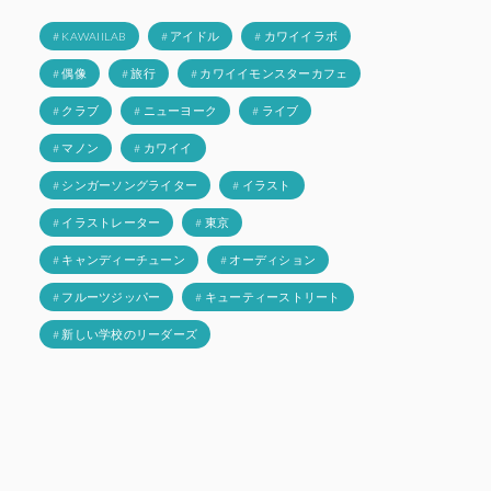
# KAWAIILAB
# アイドル
# カワイイラボ
# 偶像
# 旅行
# カワイイモンスターカフェ
# クラブ
# ニューヨーク
# ライブ
# マノン
# カワイイ
# シンガーソングライター
# イラスト
# イラストレーター
# 東京
# キャンディーチューン
# オーディション
# フルーツジッパー
# キューティーストリート
# 新しい学校のリーダーズ