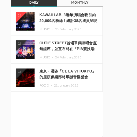
DAILY
MONTHLY
KAWAII LAB. 3週年演唱會吸引約
01
20,000名粉絲！總計38名成員呈現
震撼舞台
MUSIC ・
26.February.2025
CUTIE STREET首場單獨演唱會座
02
無虛席，並宣布將在「PIA競技場
MM」舉辦出道一週年紀念演唱會
MUSIC ・
04.February.2025
東京・澀谷「CÉ LA VI TOKYO」
03
的屋頂俱樂部將舉辦音樂盛會
「Sky‘s The Limit」!! GREEN
FOOD ・
21.January.2025
ASSASSIN DOLLAR、JOMMY、
Kza（FORCE OF NATURE）等日
本頂尖DJ及創作者齊聚一堂