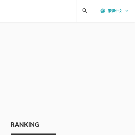
search
language
keyboard_arrow_down
繁體中文
RANKING