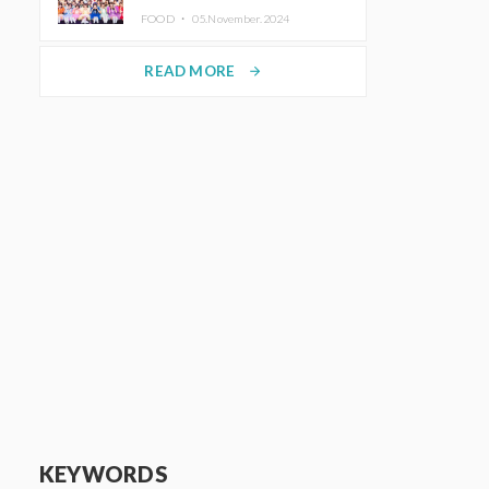
KAWAII LAB.三週年紀念公演也確
FOOD ・
05.November.2024
定舉辦
READ MORE
arrow_forward
KEYWORDS