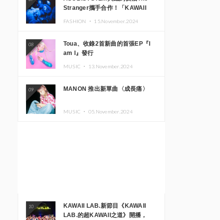
Stranger攜手合作！「KAWAII
MONSTER CAFE」與
FASHION ・
15.November.2024
「SUSHIDELIC」的招牌女孩們將
於紐約展現夢幻舞台
Toua、收錄2首新曲的首張EP『I
08
am I』發行
MUSIC ・
13.November.2024
MANON 推出新單曲〈成長痛〉
09
MUSIC ・
05.November.2024
KAWAII LAB.新節目《KAWAII
10
LAB.的超KAWAII之道》開播，