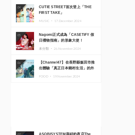
CUTIE STREET首次登上「THE
04
FIRST TAKE」
MUSIC ・
17.December.2024
Nagomi正式成為「CASETiFY 假
05
日禮物指南」的形象大使！
未分類 ・
26.November.2024
【Channel47】在長野縣飯田市推
06
出體驗「真正日本鄉村生活」的外
國遊客專屬旅遊商品
FOOD ・
19.November.2024
ASOBISYSTEM與紐約夜店The
07