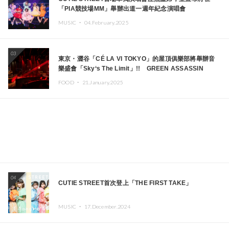
「PIA競技場MM」舉辦出道一週年紀念演唱會
MUSIC ・
04.February.2025
03
東京・澀谷「CÉ LA VI TOKYO」的屋頂俱樂部將舉辦音
樂盛會「Sky‘s The Limit」!! GREEN ASSASSIN
DOLLAR、JOMMY、Kza（FORCE OF NATURE）等日
FOOD ・
21.January.2025
本頂尖DJ及創作者齊聚一堂
04
CUTIE STREET首次登上「THE FIRST TAKE」
MUSIC ・
17.December.2024