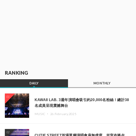
RANKING
DAILY
MONTHLY
01
KAWAII LAB. 3週年演唱會吸引約20,000名粉絲！總計38
名成員呈現震撼舞台
MUSIC ・
26.February.2025
02
CUTIE STREET首場單獨演唱會座無虛席，並宣布將在