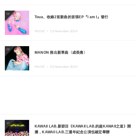
08
Toua、收錄2首新曲的首張EP『I am I』發行
MUSIC ・
13.November.2024
09
MANON 推出新單曲〈成長痛〉
MUSIC ・
05.November.2024
10
KAWAII LAB.新節目《KAWAII LAB.的超KAWAII之道》開
播，KAWAII LAB.三週年紀念公演也確定舉辦