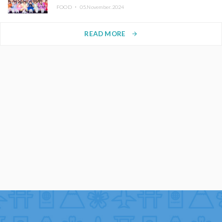
FOOD ・
05.November.2024
READ MORE
arrow_forward