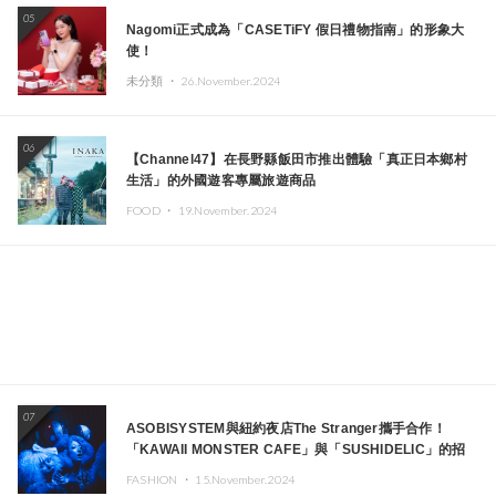
05
Nagomi正式成為「CASETiFY 假日禮物指南」的形象大
使！
未分類 ・
26.November.2024
06
【Channel47】在長野縣飯田市推出體驗「真正日本鄉村
生活」的外國遊客專屬旅遊商品
FOOD ・
19.November.2024
07
ASOBISYSTEM與紐約夜店The Stranger攜手合作！
「KAWAII MONSTER CAFE」與「SUSHIDELIC」的招
牌女孩們將於紐約展現夢幻舞台
FASHION ・
15.November.2024