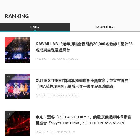
RANKING
DAILY
MONTHLY
01
KAWAII LAB. 3週年演唱會吸引約20,000名粉絲！總計38
名成員呈現震撼舞台
MUSIC ・
26.February.2025
02
CUTIE STREET首場單獨演唱會座無虛席，並宣布將在
「PIA競技場MM」舉辦出道一週年紀念演唱會
MUSIC ・
04.February.2025
03
東京・澀谷「CÉ LA VI TOKYO」的屋頂俱樂部將舉辦音
樂盛會「Sky‘s The Limit」!! GREEN ASSASSIN
DOLLAR、JOMMY、Kza（FORCE OF NATURE）等日
FOOD ・
21.January.2025
本頂尖DJ及創作者齊聚一堂