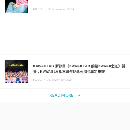
MUSIC ・
05.November.2024
10
KAWAII LAB.新節目《KAWAII LAB.的超KAWAII之道》開
播，KAWAII LAB.三週年紀念公演也確定舉辦
FOOD ・
05.November.2024
READ MORE
arrow_forward