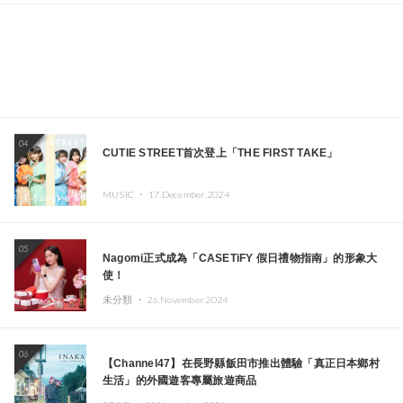
04
CUTIE STREET首次登上「THE FIRST TAKE」
MUSIC ・
17.December.2024
05
Nagomi正式成為「CASETiFY 假日禮物指南」的形象大
使！
未分類 ・
26.November.2024
06
【Channel47】在長野縣飯田市推出體驗「真正日本鄉村
生活」的外國遊客專屬旅遊商品