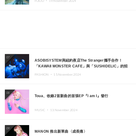
FOOD ・
19.November.2024
07
ASOBISYSTEM與紐約夜店The Stranger攜手合作！
「KAWAII MONSTER CAFE」與「SUSHIDELIC」的招
牌女孩們將於紐約展現夢幻舞台
FASHION ・
15.November.2024
08
Toua、收錄2首新曲的首張EP『I am I』發行
MUSIC ・
13.November.2024
09
MANON 推出新單曲〈成長痛〉