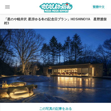
menu
繁體中文
「星のや軽井沢 星冴ゆる冬の記念日プラン」HOSHINOYA 星野渡假
村3
この写真の記事をみる