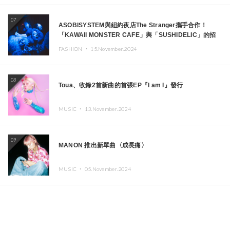
07
ASOBISYSTEM與紐約夜店The Stranger攜手合作！
「KAWAII MONSTER CAFE」與「SUSHIDELIC」的招
牌女孩們將於紐約展現夢幻舞台
FASHION ・
15.November.2024
08
Toua、收錄2首新曲的首張EP『I am I』發行
MUSIC ・
13.November.2024
09
MANON 推出新單曲〈成長痛〉
MUSIC ・
05.November.2024