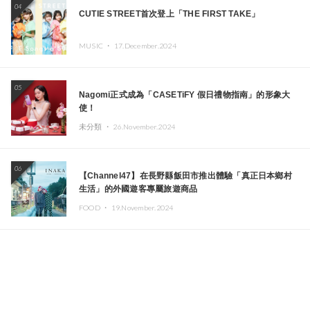
04
CUTIE STREET首次登上「THE FIRST TAKE」
MUSIC ・
17.December.2024
05
Nagomi正式成為「CASETiFY 假日禮物指南」的形象大
使！
未分類 ・
26.November.2024
06
【Channel47】在長野縣飯田市推出體驗「真正日本鄉村
生活」的外國遊客專屬旅遊商品
FOOD ・
19.November.2024