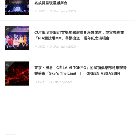
名成員呈現震撼舞台
MUSIC ・
26.February.2025
02
CUTIE STREET首場單獨演唱會座無虛席，並宣布將在
「PIA競技場MM」舉辦出道一週年紀念演唱會
MUSIC ・
04.February.2025
03
東京・澀谷「CÉ LA VI TOKYO」的屋頂俱樂部將舉辦音
樂盛會「Sky‘s The Limit」!! GREEN ASSASSIN
DOLLAR、JOMMY、Kza（FORCE OF NATURE）等日
FOOD ・
21.January.2025
本頂尖DJ及創作者齊聚一堂