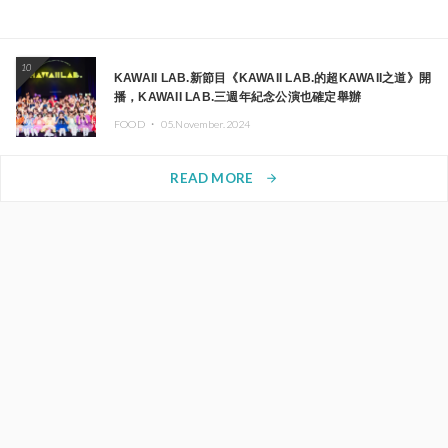
10
KAWAII LAB.新節目《KAWAII LAB.的超KAWAII之道》開
播，KAWAII LAB.三週年紀念公演也確定舉辦
FOOD ・
05.November.2024
READ MORE
arrow_forward