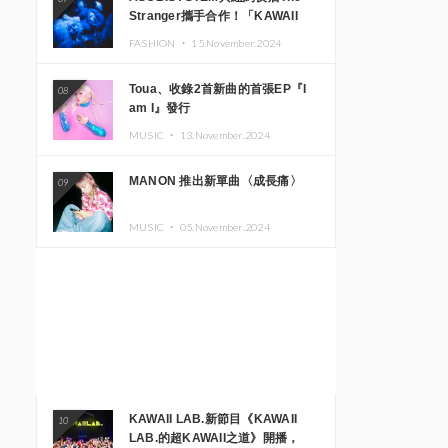
Stranger攜手合作！「KAWAII
MONSTER CAFE」與
FASHION ・
15.November.2024
「SUSHIDELIC」的招牌女孩們將
於紐約展現夢幻舞台
Toua、收錄2首新曲的首張EP『I
08
am I』發行
MUSIC ・
13.November.2024
MANON 推出新單曲〈成長痛〉
09
MUSIC ・
05.November.2024
KAWAII LAB.新節目《KAWAII
10
LAB.的超KAWAII之道》開播，