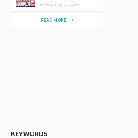
KAWAII LAB.三週年紀念公演也確
FOOD ・
05.November.2024
定舉辦
READ MORE
arrow_forward
KEYWORDS