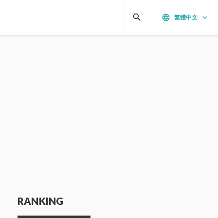
search
language
keyboard_arrow_down
繁體中文
RANKING