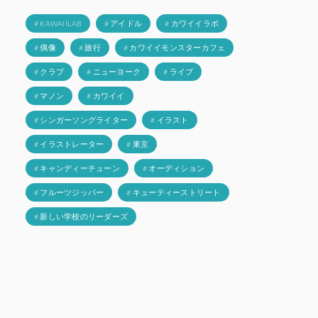
# KAWAIILAB
# アイドル
# カワイイラボ
# 偶像
# 旅行
# カワイイモンスターカフェ
# クラブ
# ニューヨーク
# ライブ
# マノン
# カワイイ
# シンガーソングライター
# イラスト
# イラストレーター
# 東京
# キャンディーチューン
# オーディション
# フルーツジッパー
# キューティーストリート
# 新しい学校のリーダーズ