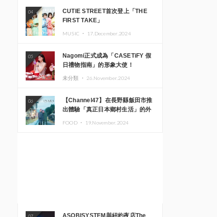
CUTIE STREET首次登上「THE
04
FIRST TAKE」
MUSIC ・
17.December.2024
Nagomi正式成為「CASETiFY 假
05
日禮物指南」的形象大使！
未分類 ・
26.November.2024
【Channel47】在長野縣飯田市推
06
出體驗「真正日本鄉村生活」的外
國遊客專屬旅遊商品
FOOD ・
19.November.2024
ASOBISYSTEM與紐約夜店The
07