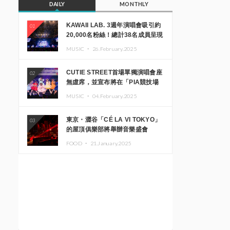
DAILY
MONTHLY
KAWAII LAB. 3週年演唱會吸引約
01
20,000名粉絲！總計38名成員呈現
震撼舞台
MUSIC ・
26.February.2025
CUTIE STREET首場單獨演唱會座
02
無虛席，並宣布將在「PIA競技場
MM」舉辦出道一週年紀念演唱會
MUSIC ・
04.February.2025
東京・澀谷「CÉ LA VI TOKYO」
03
的屋頂俱樂部將舉辦音樂盛會
「Sky‘s The Limit」!! GREEN
FOOD ・
21.January.2025
ASSASSIN DOLLAR、JOMMY、
Kza（FORCE OF NATURE）等日
本頂尖DJ及創作者齊聚一堂