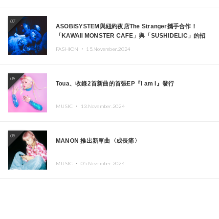
07
ASOBISYSTEM與紐約夜店The Stranger攜手合作！
「KAWAII MONSTER CAFE」與「SUSHIDELIC」的招
牌女孩們將於紐約展現夢幻舞台
FASHION ・
15.November.2024
08
Toua、收錄2首新曲的首張EP『I am I』發行
MUSIC ・
13.November.2024
09
MANON 推出新單曲〈成長痛〉
MUSIC ・
05.November.2024