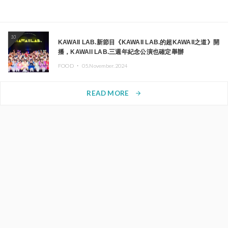
10
KAWAII LAB.新節目《KAWAII LAB.的超KAWAII之道》開
播，KAWAII LAB.三週年紀念公演也確定舉辦
FOOD ・
05.November.2024
READ MORE
arrow_forward