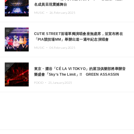
名成員呈現震撼舞台
MUSIC ・
26.February.2025
02
CUTIE STREET首場單獨演唱會座無虛席，並宣布將在
「PIA競技場MM」舉辦出道一週年紀念演唱會
MUSIC ・
04.February.2025
03
東京・澀谷「CÉ LA VI TOKYO」的屋頂俱樂部將舉辦音
樂盛會「Sky‘s The Limit」!! GREEN ASSASSIN
DOLLAR、JOMMY、Kza（FORCE OF NATURE）等日
FOOD ・
21.January.2025
本頂尖DJ及創作者齊聚一堂