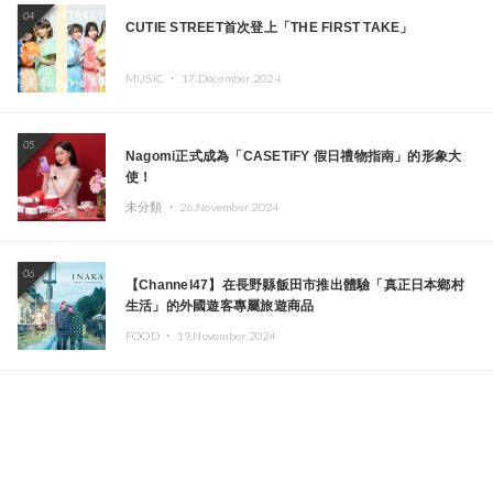
04
CUTIE STREET首次登上「THE FIRST TAKE」
MUSIC ・
17.December.2024
05
Nagomi正式成為「CASETiFY 假日禮物指南」的形象大
使！
未分類 ・
26.November.2024
06
【Channel47】在長野縣飯田市推出體驗「真正日本鄉村
生活」的外國遊客專屬旅遊商品
FOOD ・
19.November.2024