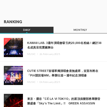
RANKING
DAILY
MONTHLY
01
KAWAII LAB. 3週年演唱會吸引約20,000名粉絲！總計38
名成員呈現震撼舞台
MUSIC ・
26.February.2025
02
CUTIE STREET首場單獨演唱會座無虛席，並宣布將在
「PIA競技場MM」舉辦出道一週年紀念演唱會
MUSIC ・
04.February.2025
03
東京・澀谷「CÉ LA VI TOKYO」的屋頂俱樂部將舉辦音
樂盛會「Sky‘s The Limit」!! GREEN ASSASSIN