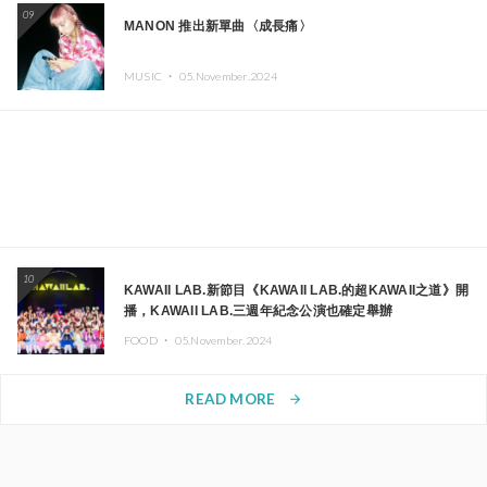
09
MANON 推出新單曲〈成長痛〉
MUSIC ・
05.November.2024
10
KAWAII LAB.新節目《KAWAII LAB.的超KAWAII之道》開
播，KAWAII LAB.三週年紀念公演也確定舉辦
FOOD ・
05.November.2024
READ MORE
arrow_forward