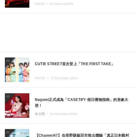
DOLLAR、JOMMY、Kza（FORCE OF NATURE）等日
FOOD ・
21.January.2025
本頂尖DJ及創作者齊聚一堂
04
CUTIE STREET首次登上「THE FIRST TAKE」
MUSIC ・
17.December.2024
05
Nagomi正式成為「CASETiFY 假日禮物指南」的形象大
使！
未分類 ・
26.November.2024
06
【Channel47】在長野縣飯田市推出體驗「真正日本鄉村