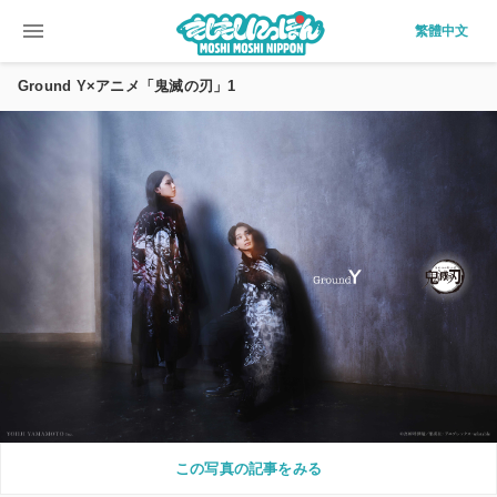
menu
繁體中文
Ground Y×アニメ「鬼滅の刃」1
この写真の記事をみる