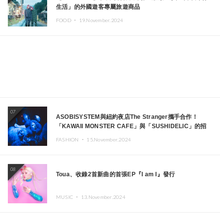
生活」的外國遊客專屬旅遊商品
FOOD ・
19.November.2024
07
ASOBISYSTEM與紐約夜店The Stranger攜手合作！
「KAWAII MONSTER CAFE」與「SUSHIDELIC」的招
牌女孩們將於紐約展現夢幻舞台
FASHION ・
15.November.2024
08
Toua、收錄2首新曲的首張EP『I am I』發行
MUSIC ・
13.November.2024