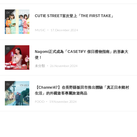
04
CUTIE STREET首次登上「THE FIRST TAKE」
MUSIC ・
17.December.2024
05
Nagomi正式成為「CASETiFY 假日禮物指南」的形象大
使！
未分類 ・
26.November.2024
06
【Channel47】在長野縣飯田市推出體驗「真正日本鄉村
生活」的外國遊客專屬旅遊商品
FOOD ・
19.November.2024