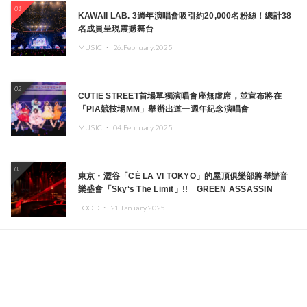
01
KAWAII LAB. 3週年演唱會吸引約20,000名粉絲！總計38
名成員呈現震撼舞台
MUSIC ・
26.February.2025
02
CUTIE STREET首場單獨演唱會座無虛席，並宣布將在
「PIA競技場MM」舉辦出道一週年紀念演唱會
MUSIC ・
04.February.2025
03
東京・澀谷「CÉ LA VI TOKYO」的屋頂俱樂部將舉辦音
樂盛會「Sky‘s The Limit」!! GREEN ASSASSIN
DOLLAR、JOMMY、Kza（FORCE OF NATURE）等日
FOOD ・
21.January.2025
本頂尖DJ及創作者齊聚一堂