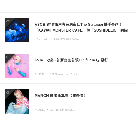
07
ASOBISYSTEM與紐約夜店The Stranger攜手合作！
「KAWAII MONSTER CAFE」與「SUSHIDELIC」的招
牌女孩們將於紐約展現夢幻舞台
FASHION ・
15.November.2024
08
Toua、收錄2首新曲的首張EP『I am I』發行
MUSIC ・
13.November.2024
09
MANON 推出新單曲〈成長痛〉
MUSIC ・
05.November.2024