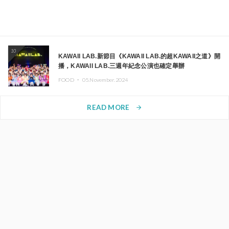
10
KAWAII LAB.新節目《KAWAII LAB.的超KAWAII之道》開
播，KAWAII LAB.三週年紀念公演也確定舉辦
FOOD ・
05.November.2024
READ MORE
arrow_forward