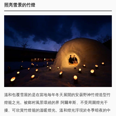
照亮雪景的竹燈
溫和包覆雪屋的是在當地毎年冬天展開的安曇野神竹燈造型竹
燈籠之光。被鄉村風景環繞的界 阿爾卑斯、不受周圍燈光干
擾、可欣賞竹燈籠的溫暖燈光。溫和燈光浮現於冬季暗夜的中