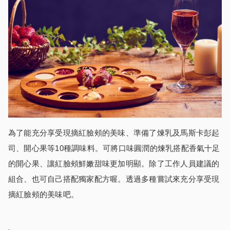
為了能充分享受現摘紅臉頰的美味、準備了煉乳及馬斯卡彭起
司、開心果等10種調味料。可將口味圓潤的煉乳搭配香氣十足
的開心果、讓紅臉頰鮮嫩甜味更加明顯。除了工作人員建議的
組合、也可自己搭配獨家配方喔。透過多種嘗試來充分享受現
摘紅臉頰的美味吧。