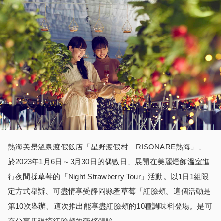
熱海美景溫泉渡假飯店「星野渡假村 RISONARE熱海」、
於2023年1月6日～3月30日的偶數日、展開在美麗燈飾溫室進
行夜間採草莓的「Night Strawberry Tour」活動。以1日1組限
定方式舉辦、可盡情享受靜岡縣產草莓「紅臉頰。這個活動是
第10次舉辦、這次推出能享盡紅臉頰的10種調味料登場。是可
充分享用現摘紅臉頰的奢侈體驗。