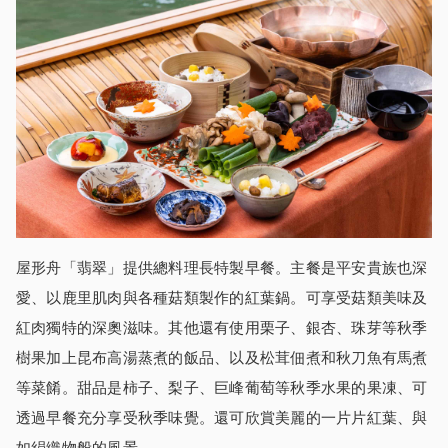
屋形舟「翡翠」提供總料理長特製早餐。主餐是平安貴族也深
愛、以鹿里肌肉與各種菇類製作的紅葉鍋。可享受菇類美味及
紅肉獨特的深奧滋味。其他還有使用栗子、銀杏、珠芽等秋季
樹果加上昆布高湯蒸煮的飯品、以及松茸佃煮和秋刀魚有馬煮
等菜餚。甜品是柿子、梨子、巨峰葡萄等秋季水果的果凍、可
透過早餐充分享受秋季味覺。還可欣賞美麗的一片片紅葉、與
如絹織物般的風景。