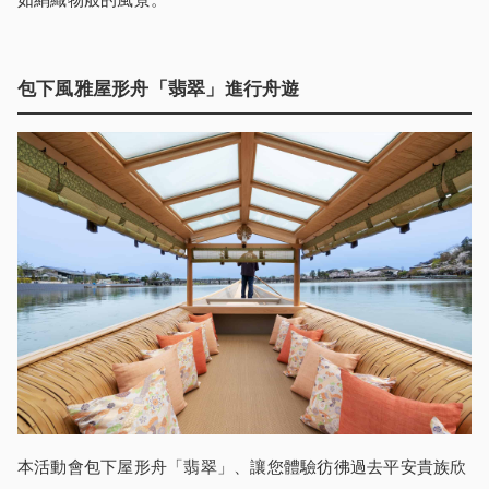
包下風雅屋形舟「翡翠」進行舟遊
本活動會包下屋形舟「翡翠」、讓您體驗彷彿過去平安貴族欣