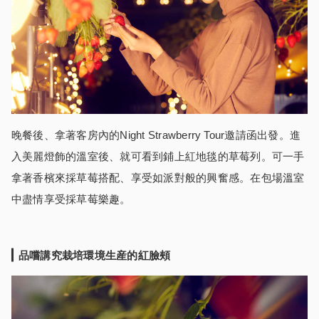
晚餐後、拿著客房內的Night Strawberry Tour邀請函出發。進
入美麗燈飾的溫室後、就可看到鋪上紅地毯的草莓列。可一手
拿著香檳來採草莓搭配、享受如派對般的興奮感。在包場溫室
中盡情享受採草莓樂趣。
品嚐講究栽培環境生産的紅臉頰