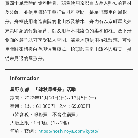
賞四季風景時的優雅時間。翡翠使用京都自古為人熟知的建材
及裝飾、並使用傳統工藝打造風雅空間、是星野專用的屋形
舟。舟框使用建造書院的北山杉及檜木、舟内有以京町屋犬矢
來為印象的竹製靠背、以及用草木花染色的柔和抱枕。放下舟
側面的簾子就可享受私人空間。翡翠屋頂使用特殊玻璃、可使
用開關來切換白色與透明模式、抬頭欣賞嵐山溪谷與藍天、是
從未見過的屋形舟。
Information
星野京都、「錦秋早餐舟」活動
期間：2022年11月20日(日)～12月5日(一)
費用：1名：61,000円、2名：69,000円
（皆含稅・服務費、不含住宿費）
人數上限：1日1組（1～2名）
預約・官網：
https://hoshinoya.com/kyoto/