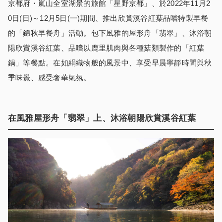
京都府・嵐山全室湖景的旅館「星野京都」、於2022年11月2
0日(日)～12月5日(一)期間、推出欣賞溪谷紅葉品嚐特製早餐
的「錦秋早餐舟」活動。包下風雅的屋形舟「翡翠」、沐浴朝
陽欣賞溪谷紅葉、品嚐以鹿里肌肉與各種菇類製作的「紅葉
鍋」等餐點。在如絹織物般的風景中、享受早晨寧靜時間與秋
季味覺、感受奢華氣氛。
在風雅屋形舟「翡翠」上、沐浴朝陽欣賞溪谷紅葉