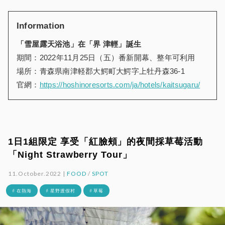
Information
「雪屋露天浴池」在「界 津輕」誕生
期間：2022年11月25日（五）番新開幕、整年可利用
場所：青森県南津軽郡大鰐町大鰐字上牡丹森36-1
官網：
https://hoshinoresorts.com/ja/hotels/kaitsugaru/
1日1組限定 享受「紅臉頰」的夜間採草莓活動
「Night Strawberry Tour」
11.October.2022 |
FOOD
/
SPOT
# 在熱海
# 星野渡假村
# 草莓