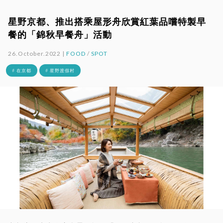
星野京都、推出搭乘屋形舟欣賞紅葉品嚐特製早
餐的「錦秋早餐舟」活動
26.October.2022 |
FOOD
/
SPOT
# 在京都
# 星野渡假村