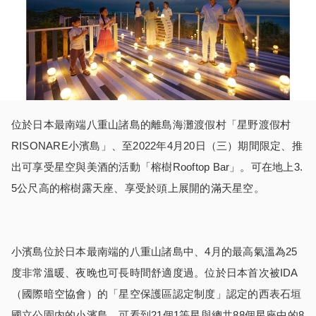
位於日本最南端八重山諸島的離島海灘渡假村「星野渡假村
RISONARE小濱島」、至2022年4月20日（三）期間限定、推
出可享受星空與美酒的活動「榕樹Rooftop Bar」。可在地上3.
5公尺高的榕樹露天座、享受於頭上展開的滿天星空。
小濱島位於日本最南端的八重山諸島中、4月的最高氣溫為25
度非常溫暖、夜晚也可長時間舒適度過。位於日本首次被IDA
（國際暗空協會）的「星空保護區認定制度」認定的西表石垣
國立公園内的小濱島、可看到21個1等星與總共88個星座中的8