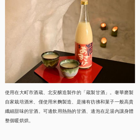
使用在大町市酒蔵、北安醸造製作的「蔵製甘酒」。奢華磨製
自家栽培酒米、僅使用米麴製造、是擁有彷彿和菓子一般高貴
纖細甜味的甘酒。可邊飲用熱熱的甘酒、邊泡在足湯內讓身體
整個暖烘烘。