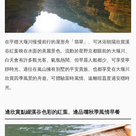
在平穩大堰川慢慢前行的屋形舟「翡翠」、可沐浴朝陽欣賞溪
谷紅葉映在水面的美麗景色。流動於星野京都眼前的大堰川、
白天會有許多觀光客、氣氛熱鬧、但早晨人船都少、可享受寧
靜時光。過往在嵐山擁有別墅的平安貴族、也都享受在大堰川
欣賞四季風景的舟遊。可體驗當時風情、遠離喧囂度過安穩時
光。
邊欣賞點綴溪谷色彩的紅葉、邊品嚐秋季風情早餐