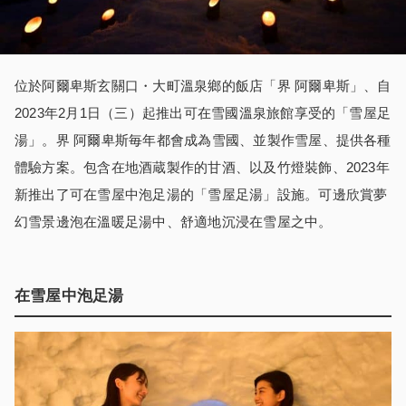
位於阿爾卑斯玄關口・大町溫泉鄉的飯店「界 阿爾卑斯」、自
2023年2月1日（三）起推出可在雪國溫泉旅館享受的「雪屋足
湯」。界 阿爾卑斯毎年都會成為雪國、並製作雪屋、提供各種
體驗方案。包含在地酒蔵製作的甘酒、以及竹燈裝飾、2023年
新推出了可在雪屋中泡足湯的「雪屋足湯」設施。可邊欣賞夢
幻雪景邊泡在溫暖足湯中、舒適地沉浸在雪屋之中。
在雪屋中泡足湯