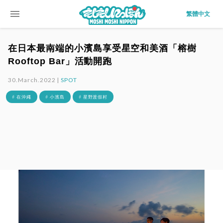
menu
繁體中文
在日本最南端的小濱島享受星空和美酒「榕樹
Rooftop Bar」活動開跑
30.March.2022 |
SPOT
# 在沖繩
# 小濱島
# 星野渡假村