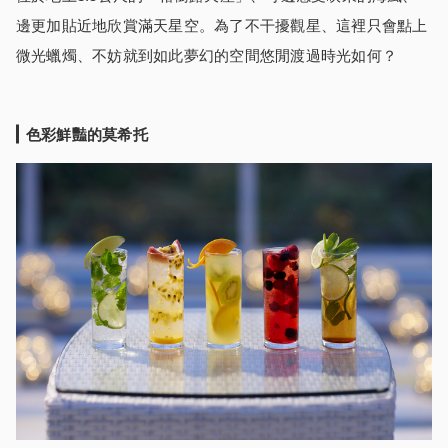
邊更加貼近地欣賞滿天星空。為了不干擾觀星、這裡只會點上
微光蠟燭、不妨就到如此夢幻的空間悠閒渡過時光如何？
色彩鮮豔的莫希托