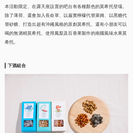
本活動限定、在露天座設置的吧台有各種顏色的莫希托登場。
除了薄荷、還會加入長命草、以扁實檸檬代替萊姆、以黑糖代
替砂糖、打造出超有沖繩風格的原創莫希托、還有小朋友可以
喝的無酒精莫希托、使用鳳梨及百香果製作的南國風味水果莫
希托。
下酒組合