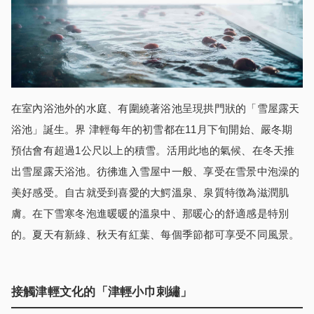
在室內浴池外的水庭、有圍繞著浴池呈現拱門狀的「雪屋露天
浴池」誕生。界 津輕每年的初雪都在11月下旬開始、嚴冬期
預估會有超過1公尺以上的積雪。活用此地的氣候、在冬天推
出雪屋露天浴池。彷彿進入雪屋中一般、享受在雪景中泡澡的
美好感受。自古就受到喜愛的大鰐溫泉、泉質特徴為滋潤肌
膚。在下雪寒冬泡進暖暖的溫泉中、那暖心的舒適感是特別
的。夏天有新綠、秋天有紅葉、每個季節都可享受不同風景。
接觸津輕文化的「津輕小巾刺繡
」