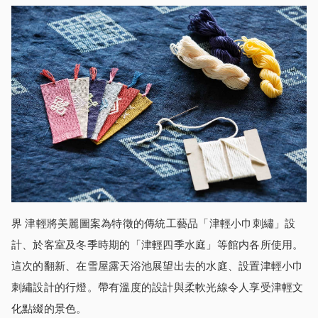
界 津輕將美麗圖案為特徵的傳統工藝品「津輕小巾刺繡」設
計、於客室及冬季時期的「津輕四季水庭」等館内各所使用。
這次的翻新、在雪屋露天浴池展望出去的水庭、設置津輕小巾
刺繡設計的行燈。帶有溫度的設計與柔軟光線令人享受津輕文
化點綴的景色。