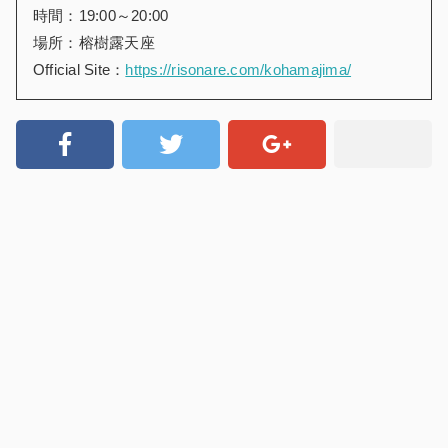
時間：19:00～20:00
場所：榕樹露天座
Official Site：
https://risonare.com/kohamajima/