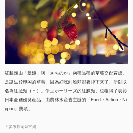
紅臉頰由「章姫」與「さちのか」兩種品種的草莓交配育成、
是誕生於靜岡的草莓。因為好吃到臉頰都要掉下來了、所以取
名為紅臉頰（＊）。伊豆ホーリーズ的紅臉頰、也獲得了表彰
日本全國優良産品、由農林水産省主辦的「Food・Action・Ni
ppon」獎項。
＊參考靜岡縣官網