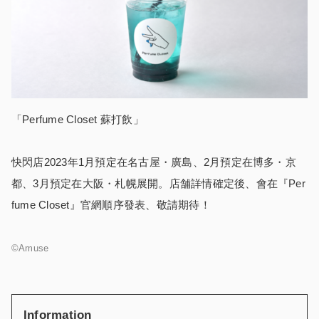
「Perfume Closet 蘇打飲」
快閃店2023年1月預定在名古屋・廣島、2月預定在博多・京
都、3月預定在大阪・札幌展開。店舗詳情確定後、會在『Per
fume Closet』官網順序發表、敬請期待！
©Amuse
Information