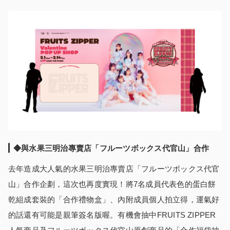
◆與水果三明治專賣店「フルーツボックス代官山」合作
去年造成大人氣的水果三明治專賣店「フルーツボックス代官
山」合作企劃，這次也再度實現！將7名成員代表色的蛋白餅
乾組成套裝的「合作禮物盒」、內附成員個人拍立得，運氣好
的話還有可能是親筆簽名版喔。有機會抽中FRUITS ZIPPER