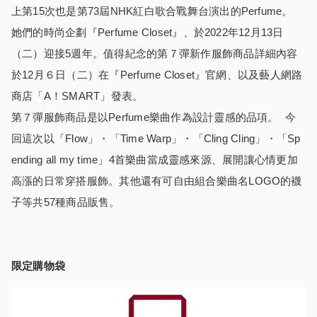
上第15次也是第73屆NHK紅白歌合戰舞台演出的Perfume。
她們的時尚企劃『Perfume Closet』、於2022年12月13日
（二）迎接5週年。值得紀念的第７彈新作服飾商品詳細內容
於12月６日（二）在『Perfume Closet』官網、以及藝人網路
商店「A！SMART」發表。
第７彈服飾商品是以Perfume樂曲作為設計靈感的品項。 今
回這次以「Flow」・「Time Warp」・「Cling Cling」・「Sp
ending all my time」4首樂曲當成靈感來源、展開讓心情更加
高漲的日常穿搭服飾。其他還有可自由組合樂曲名LOGO的襪
子等共57種商品販售。
限定購物袋