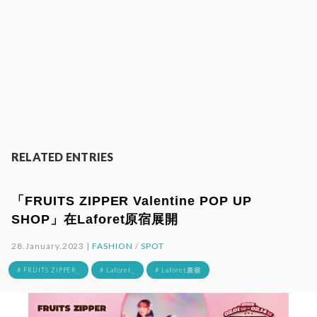
RELATED ENTRIES
「FRUITS ZIPPER Valentine POP UP
SHOP」在Laforet原宿展開
28.January.2023 |
FASHION
/
SPOT
# FRUITS ZIPPER_
# Laforet_
# Laforet原宿