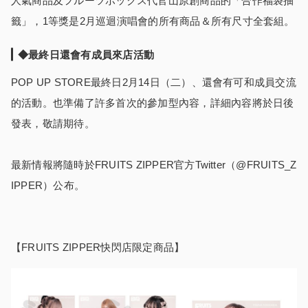
人氣商品及フルーツボックス代官山原創商品的「合作福袋抽
籤」，1等獎是2月巡迴演唱會的所有商品＆所有尺寸全套組。
◆最終日還會有成員來店活動
POP UP STORE最終日2月14日（二）、還會有可和成員交流
的活動。也準備了許多首次的參加型內容，詳細內容將於日後
發表，敬請期待。
最新情報將隨時於FRUITS ZIPPER官方Twitter（@FRUITS_Z
IPPER）公布。
【FRUITS ZIPPER快閃店限定商品】