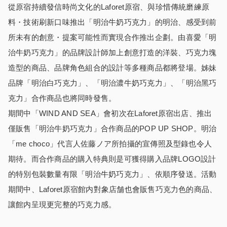
從原宿持續發信時尚文化的Laforet原宿、與珍惜傳統磨練原
料・技術刷新口味推出「明治牛奶巧克力」的明治、感受到前
所未有的創意・提案可能性而實現合作推出企劃。由喜愛「明
治牛奶巧克力」的品牌設計師加上創意打造的洋裝、巧克力塊
造型的商品、品牌角色組合的設計等多種商品都將登場。姊妹
品牌「明治白巧克力」、「明治濃牛奶巧克力」、「明治黑巧
克力」合作商品也將同時發售。
期間中「WIND AND SEA」會初次在Laforet原宿出店、推出
僅販售「明治牛奶巧克力」合作商品的POP UP SHOP。明治
「me choco」代言人佐藤ノア所拍攝的宣傳照及型錄也令人
期待。而合作商品的購入特典則是可獲得購入品牌LOGO設計
的特別包裝數量有限「明治牛奶巧克力」、依順序發送。活動
期間中、Laforet原宿館内對象店舗也會販售巧克力色的商品、
讓館内呈現更完整的巧克力感。