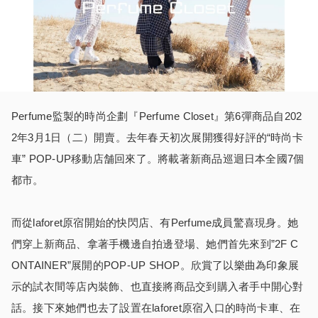
Perfume監製的時尚企劃『Perfume Closet』第6彈商品自202
2年3月1日（二）開賣。去年春天初次展開獲得好評的“時尚卡
車” POP-UP移動店舗回來了。將載著新商品巡迴日本全國7個
都市。
而從laforet原宿開始的快閃店、有Perfume成員驚喜現身。她
們穿上新商品、拿著手機邊自拍邊登場、她們首先來到”2F C
ONTAINER”展開的POP-UP SHOP。欣賞了以樂曲為印象展
示的試衣間等店內裝飾、也直接將商品交到購入者手中開心對
話。接下來她們也去了設置在laforet原宿入口的時尚卡車、在