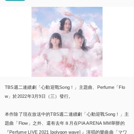
TBS週二連續劇「心動迎戰Song！」主題曲、Perfume「Flo
w」於2022年3月9日（三）發行。
本作除了現在放送中的TBS週二連續劇「心動迎戰Song！」主
題曲「Flow」之外、還有去年８月在PIA ARENA MM舉辦的
『Perfume LIVE 2021 [polygon wave] 』演唱的樂曲曲「マワ