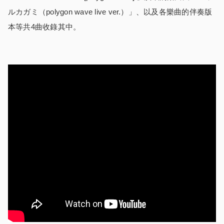
ルカガミ（polygon wave live ver.）」、以及各樂曲的伴奏版
本等共4曲收錄其中。