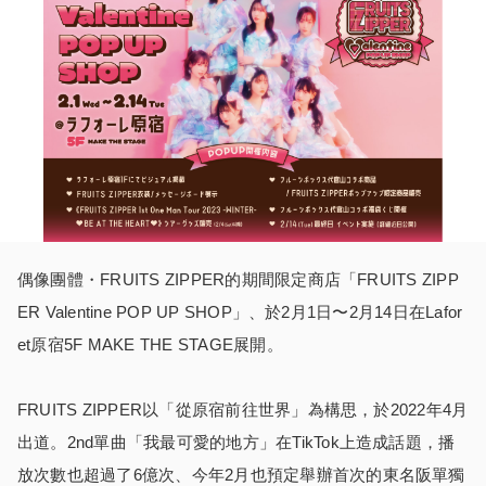
偶像團體・FRUITS ZIPPER的期間限定商店「FRUITS ZIPP
ER Valentine POP UP SHOP」、於2月1日〜2月14日在Lafor
et原宿5F MAKE THE STAGE展開。
FRUITS ZIPPER以「從原宿前往世界」為構思，於2022年4月
出道。2nd單曲「我最可愛的地方」在TikTok上造成話題，播
放次數也超過了6億次、今年2月也預定舉辦首次的東名阪單獨