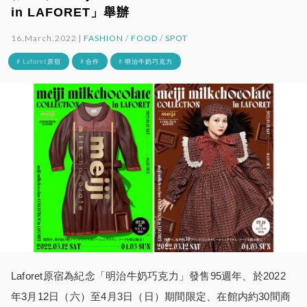
in LAFORET」舉辦
16.March.2022 |
FASHION
/
FOOD
/
SPOT
# Laforet原宿
# 合作
# 明治牛奶巧克力
Laforet原宿為紀念「明治牛奶巧克力」發售95週年、於2022
年3月12日（六）至4月3日（日）期間限定、在館内約30間商