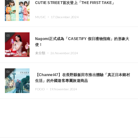
CUTIE STREET首次登上「THE FIRST TAKE」
MUSIC ・
17.December.2024
05
Nagomi正式成為「CASETiFY 假日禮物指南」的形象大
使！
未分類 ・
26.November.2024
06
【Channel47】在長野縣飯田市推出體驗「真正日本鄉村
生活」的外國遊客專屬旅遊商品
FOOD ・
19.November.2024