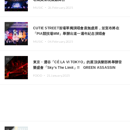
MUSIC ・
26.February.2025
02
CUTIE STREET首場單獨演唱會座無虛席，並宣布將在
「PIA競技場MM」舉辦出道一週年紀念演唱會
MUSIC ・
04.February.2025
03
東京・澀谷「CÉ LA VI TOKYO」的屋頂俱樂部將舉辦音
樂盛會「Sky‘s The Limit」!! GREEN ASSASSIN
DOLLAR、JOMMY、Kza（FORCE OF NATURE）等日
FOOD ・
21.January.2025
本頂尖DJ及創作者齊聚一堂
04