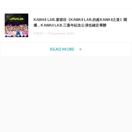
10
KAWAII LAB.新節目《KAWAII LAB.的超KAWAII之道》開
播，KAWAII LAB.三週年紀念公演也確定舉辦
FOOD ・
05.November.2024
READ MORE
arrow_forward