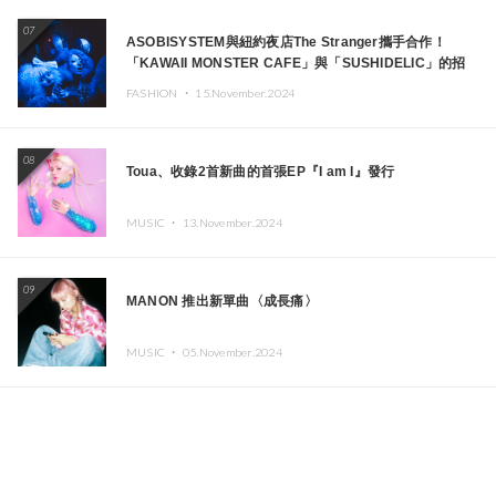
07
ASOBISYSTEM與紐約夜店The Stranger攜手合作！
「KAWAII MONSTER CAFE」與「SUSHIDELIC」的招
牌女孩們將於紐約展現夢幻舞台
FASHION ・
15.November.2024
08
Toua、收錄2首新曲的首張EP『I am I』發行
MUSIC ・
13.November.2024
09
MANON 推出新單曲〈成長痛〉
MUSIC ・
05.November.2024