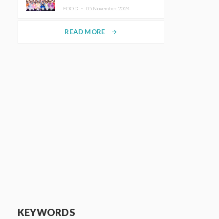
KAWAII LAB.三週年紀念公演也確
FOOD ・
05.November.2024
定舉辦
READ MORE
arrow_forward
KEYWORDS