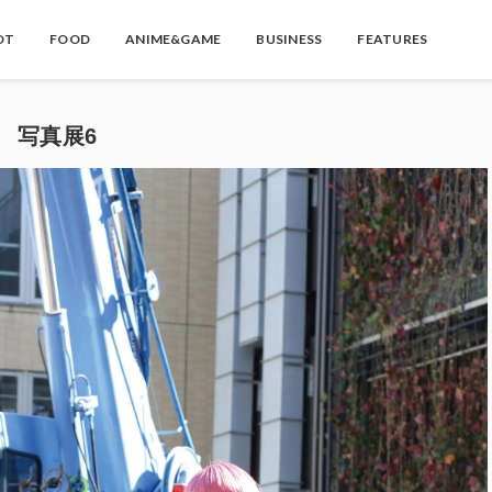
OT
FOOD
ANIME&GAME
BUSINESS
FEATURES
yo』 写真展6