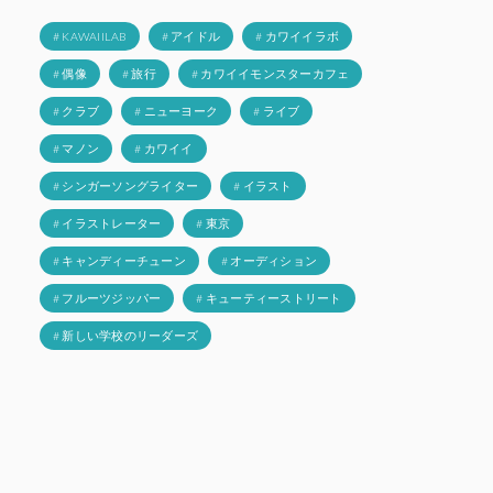
# KAWAIILAB
# アイドル
# カワイイラボ
# 偶像
# 旅行
# カワイイモンスターカフェ
# クラブ
# ニューヨーク
# ライブ
# マノン
# カワイイ
# シンガーソングライター
# イラスト
# イラストレーター
# 東京
# キャンディーチューン
# オーディション
# フルーツジッパー
# キューティーストリート
# 新しい学校のリーダーズ