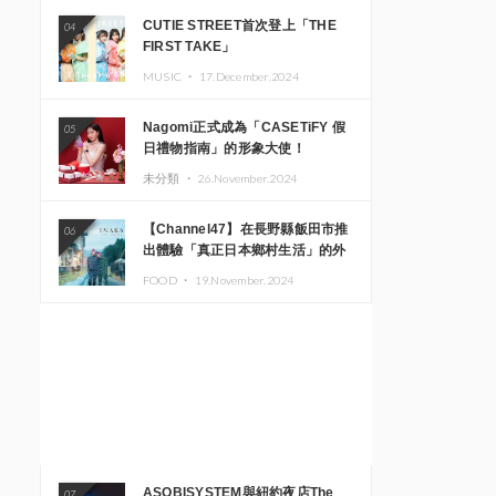
CUTIE STREET首次登上「THE
04
FIRST TAKE」
MUSIC ・
17.December.2024
Nagomi正式成為「CASETiFY 假
05
日禮物指南」的形象大使！
未分類 ・
26.November.2024
【Channel47】在長野縣飯田市推
06
出體驗「真正日本鄉村生活」的外
國遊客專屬旅遊商品
FOOD ・
19.November.2024
ASOBISYSTEM與紐約夜店The
07