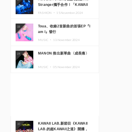
Stranger攜手合作！「KAWAII
MONSTER CAFE」與
FASHION ・
15.November.2024
「SUSHIDELIC」的招牌女孩們將
於紐約展現夢幻舞台
Toua、收錄2首新曲的首張EP『I
08
am I』發行
MUSIC ・
13.November.2024
MANON 推出新單曲〈成長痛〉
09
MUSIC ・
05.November.2024
KAWAII LAB.新節目《KAWAII
10
LAB.的超KAWAII之道》開播，