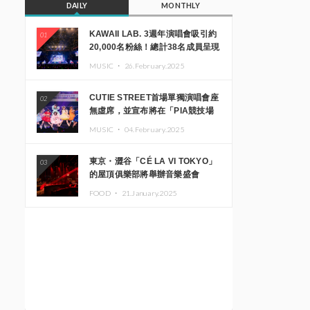
DAILY
MONTHLY
KAWAII LAB. 3週年演唱會吸引約
01
20,000名粉絲！總計38名成員呈現
震撼舞台
MUSIC ・
26.February.2025
CUTIE STREET首場單獨演唱會座
02
無虛席，並宣布將在「PIA競技場
MM」舉辦出道一週年紀念演唱會
MUSIC ・
04.February.2025
東京・澀谷「CÉ LA VI TOKYO」
03
的屋頂俱樂部將舉辦音樂盛會
「Sky‘s The Limit」!! GREEN
FOOD ・
21.January.2025
ASSASSIN DOLLAR、JOMMY、
Kza（FORCE OF NATURE）等日
本頂尖DJ及創作者齊聚一堂