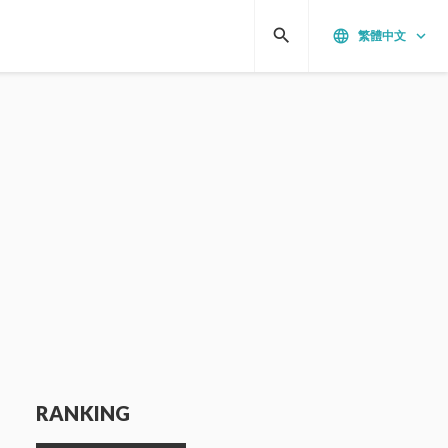
search
language
keyboard_arrow_down
繁體中文
RANKING