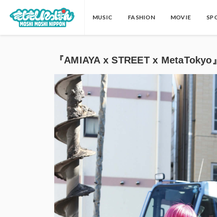
MUSIC
FASHION
MOVIE
SP
『AMIAYA x STREET x MetaTok