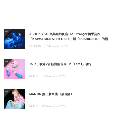
07
ASOBISYSTEM與紐約夜店The Stranger攜手合作！
「KAWAII MONSTER CAFE」與「SUSHIDELIC」的招
牌女孩們將於紐約展現夢幻舞台
FASHION ・
15.November.2024
08
Toua、收錄2首新曲的首張EP『I am I』發行
MUSIC ・
13.November.2024
09
MANON 推出新單曲〈成長痛〉
MUSIC ・
05.November.2024