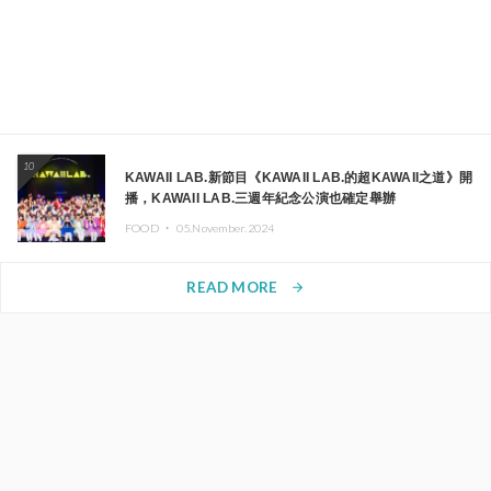
10
KAWAII LAB.新節目《KAWAII LAB.的超KAWAII之道》開
播，KAWAII LAB.三週年紀念公演也確定舉辦
FOOD ・
05.November.2024
READ MORE
arrow_forward