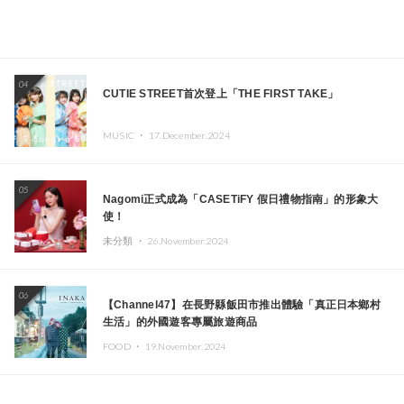
04
CUTIE STREET首次登上「THE FIRST TAKE」
MUSIC ・
17.December.2024
05
Nagomi正式成為「CASETiFY 假日禮物指南」的形象大
使！
未分類 ・
26.November.2024
06
【Channel47】在長野縣飯田市推出體驗「真正日本鄉村
生活」的外國遊客專屬旅遊商品
FOOD ・
19.November.2024