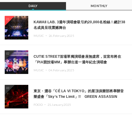
DAILY
MONTHLY
01
KAWAII LAB. 3週年演唱會吸引約20,000名粉絲！總計38
名成員呈現震撼舞台
MUSIC ・
26.February.2025
02
CUTIE STREET首場單獨演唱會座無虛席，並宣布將在
「PIA競技場MM」舉辦出道一週年紀念演唱會
MUSIC ・
04.February.2025
03
東京・澀谷「CÉ LA VI TOKYO」的屋頂俱樂部將舉辦音
樂盛會「Sky‘s The Limit」!! GREEN ASSASSIN
DOLLAR、JOMMY、Kza（FORCE OF NATURE）等日
FOOD ・
21.January.2025
本頂尖DJ及創作者齊聚一堂