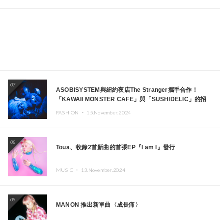
07
ASOBISYSTEM與紐約夜店The Stranger攜手合作！
「KAWAII MONSTER CAFE」與「SUSHIDELIC」的招
牌女孩們將於紐約展現夢幻舞台
FASHION ・
15.November.2024
08
Toua、收錄2首新曲的首張EP『I am I』發行
MUSIC ・
13.November.2024
09
MANON 推出新單曲〈成長痛〉