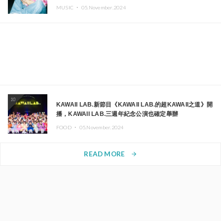
MUSIC ・
05.November.2024
10
KAWAII LAB.新節目《KAWAII LAB.的超KAWAII之道》開
播，KAWAII LAB.三週年紀念公演也確定舉辦
FOOD ・
05.November.2024
READ MORE
arrow_forward