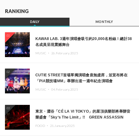
RANKING
DAILY
MONTHLY
01
KAWAII LAB. 3週年演唱會吸引約20,000名粉絲！總計38
名成員呈現震撼舞台
MUSIC ・
26.February.2025
02
CUTIE STREET首場單獨演唱會座無虛席，並宣布將在
「PIA競技場MM」舉辦出道一週年紀念演唱會
MUSIC ・
04.February.2025
03
東京・澀谷「CÉ LA VI TOKYO」的屋頂俱樂部將舉辦音
樂盛會「Sky‘s The Limit」!! GREEN ASSASSIN
DOLLAR、JOMMY、Kza（FORCE OF NATURE）等日
FOOD ・
21.January.2025
本頂尖DJ及創作者齊聚一堂