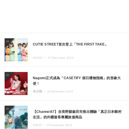
04
CUTIE STREET首次登上「THE FIRST TAKE」
MUSIC ・
17.December.2024
05
Nagomi正式成為「CASETiFY 假日禮物指南」的形象大
使！
未分類 ・
26.November.2024
06
【Channel47】在長野縣飯田市推出體驗「真正日本鄉村
生活」的外國遊客專屬旅遊商品
FOOD ・
19.November.2024