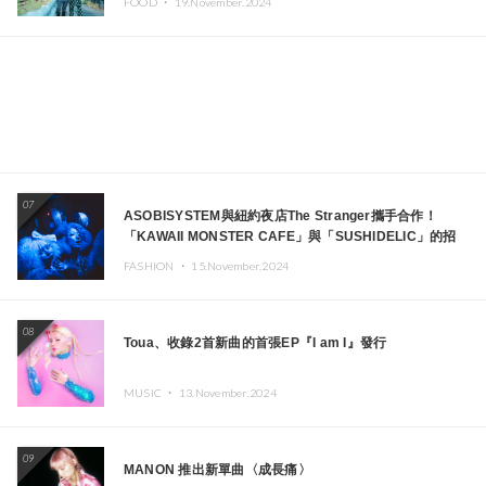
FOOD ・
19.November.2024
07
ASOBISYSTEM與紐約夜店The Stranger攜手合作！
「KAWAII MONSTER CAFE」與「SUSHIDELIC」的招
牌女孩們將於紐約展現夢幻舞台
FASHION ・
15.November.2024
08
Toua、收錄2首新曲的首張EP『I am I』發行
MUSIC ・
13.November.2024
09
MANON 推出新單曲〈成長痛〉