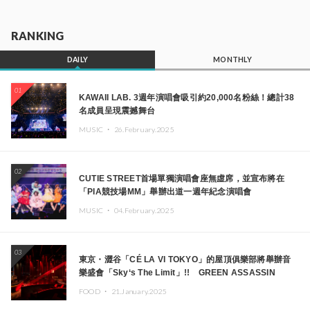
RANKING
DAILY
MONTHLY
01
KAWAII LAB. 3週年演唱會吸引約20,000名粉絲！總計38
名成員呈現震撼舞台
MUSIC ・
26.February.2025
02
CUTIE STREET首場單獨演唱會座無虛席，並宣布將在
「PIA競技場MM」舉辦出道一週年紀念演唱會
MUSIC ・
04.February.2025
03
東京・澀谷「CÉ LA VI TOKYO」的屋頂俱樂部將舉辦音
樂盛會「Sky‘s The Limit」!! GREEN ASSASSIN
DOLLAR、JOMMY、Kza（FORCE OF NATURE）等日
FOOD ・
21.January.2025
本頂尖DJ及創作者齊聚一堂