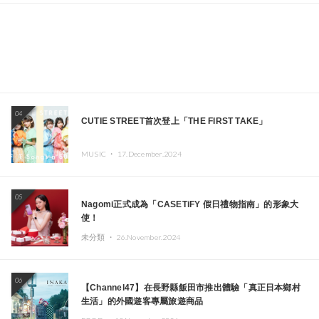
04
CUTIE STREET首次登上「THE FIRST TAKE」
MUSIC ・
17.December.2024
05
Nagomi正式成為「CASETiFY 假日禮物指南」的形象大
使！
未分類 ・
26.November.2024
06
【Channel47】在長野縣飯田市推出體驗「真正日本鄉村
生活」的外國遊客專屬旅遊商品