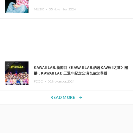
MUSIC ・
05.November.2024
10
KAWAII LAB.新節目《KAWAII LAB.的超KAWAII之道》開
播，KAWAII LAB.三週年紀念公演也確定舉辦
FOOD ・
05.November.2024
READ MORE
arrow_forward