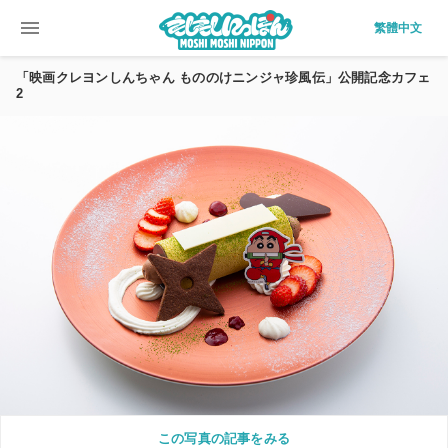
menu
繁體中文
「映画クレヨンしんちゃん もののけニンジャ珍風伝」公開記念カフェ
2
この写真の記事をみる