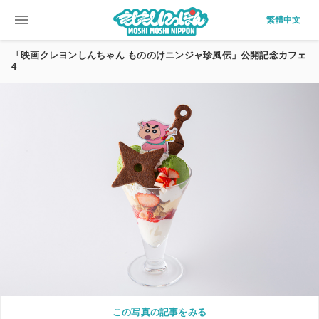
menu
繁體中文
「映画クレヨンしんちゃん もののけニンジャ珍風伝」公開記念カフェ
4
この写真の記事をみる