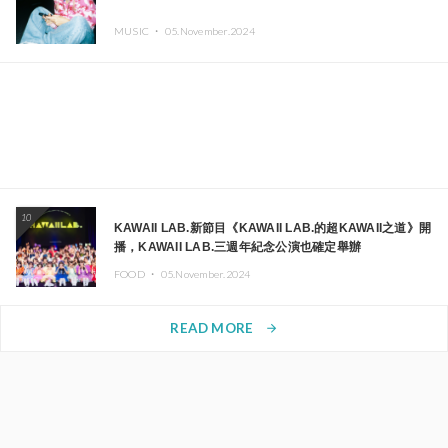
MUSIC ・
05.November.2024
10
KAWAII LAB.新節目《KAWAII LAB.的超KAWAII之道》開
播，KAWAII LAB.三週年紀念公演也確定舉辦
FOOD ・
05.November.2024
READ MORE
arrow_forward