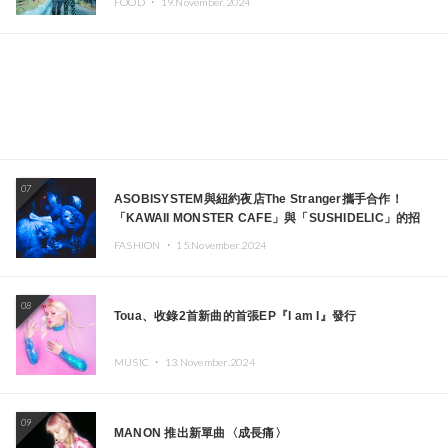
FOOD ・
19.November.2024
07
ASOBISYSTEM與紐約夜店The Stranger攜手合作！
「KAWAII MONSTER CAFE」與「SUSHIDELIC」的招
牌女孩們將於紐約展現夢幻舞台
FASHION ・
15.November.2024
08
Toua、收錄2首新曲的首張EP『I am I』發行
MUSIC ・
13.November.2024
09
MANON 推出新單曲〈成長痛〉