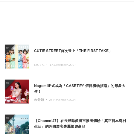
04
CUTIE STREET首次登上「THE FIRST TAKE」
MUSIC ・
17.December.2024
05
Nagomi正式成為「CASETiFY 假日禮物指南」的形象大
使！
未分類 ・
26.November.2024
06
【Channel47】在長野縣飯田市推出體驗「真正日本鄉村
生活」的外國遊客專屬旅遊商品