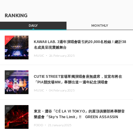
RANKING
DAILY
MONTHLY
01
KAWAII LAB. 3週年演唱會吸引約20,000名粉絲！總計38
名成員呈現震撼舞台
MUSIC ・
26.February.2025
02
CUTIE STREET首場單獨演唱會座無虛席，並宣布將在
「PIA競技場MM」舉辦出道一週年紀念演唱會
MUSIC ・
04.February.2025
03
東京・澀谷「CÉ LA VI TOKYO」的屋頂俱樂部將舉辦音
樂盛會「Sky‘s The Limit」!! GREEN ASSASSIN
DOLLAR、JOMMY、Kza（FORCE OF NATURE）等日
FOOD ・
21.January.2025
本頂尖DJ及創作者齊聚一堂