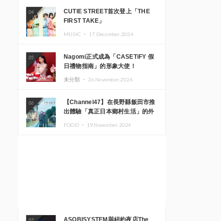
CUTIE STREET首次登上「THE
04
FIRST TAKE」
MUSIC ・
17.December.2024
Nagomi正式成為「CASETiFY 假
05
日禮物指南」的形象大使！
未分類 ・
26.November.2024
【Channel47】在長野縣飯田市推
06
出體驗「真正日本鄉村生活」的外
國遊客專屬旅遊商品
FOOD ・
19.November.2024
ASOBISYSTEM與紐約夜店The
07