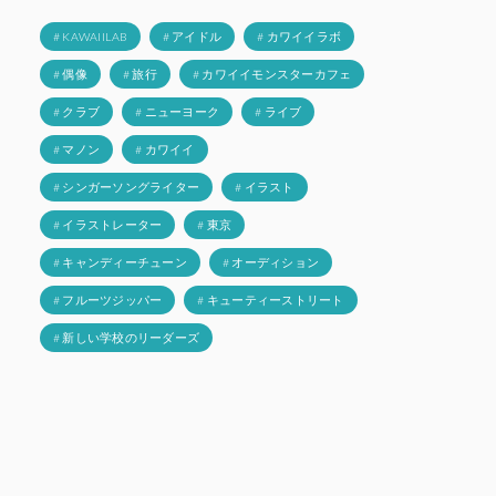
# KAWAIILAB
# アイドル
# カワイイラボ
# 偶像
# 旅行
# カワイイモンスターカフェ
# クラブ
# ニューヨーク
# ライブ
# マノン
# カワイイ
# シンガーソングライター
# イラスト
# イラストレーター
# 東京
# キャンディーチューン
# オーディション
# フルーツジッパー
# キューティーストリート
# 新しい学校のリーダーズ