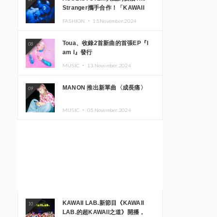
Stranger攜手合作！「KAWAII
MONSTER CAFE」與
FASHION ・
15.November.2024
「SUSHIDELIC」的招牌女孩們將
於紐約展現夢幻舞台
Toua、收錄2首新曲的首張EP『I
08
am I』發行
MUSIC ・
13.November.2024
MANON 推出新單曲〈成長痛〉
09
MUSIC ・
05.November.2024
KAWAII LAB.新節目《KAWAII
10
LAB.的超KAWAII之道》開播，