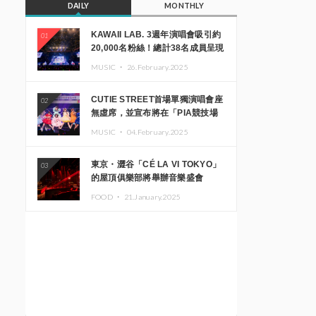
DAILY
MONTHLY
KAWAII LAB. 3週年演唱會吸引約
01
20,000名粉絲！總計38名成員呈現
震撼舞台
MUSIC ・
26.February.2025
CUTIE STREET首場單獨演唱會座
02
無虛席，並宣布將在「PIA競技場
MM」舉辦出道一週年紀念演唱會
MUSIC ・
04.February.2025
東京・澀谷「CÉ LA VI TOKYO」
03
的屋頂俱樂部將舉辦音樂盛會
「Sky‘s The Limit」!! GREEN
FOOD ・
21.January.2025
ASSASSIN DOLLAR、JOMMY、
Kza（FORCE OF NATURE）等日
本頂尖DJ及創作者齊聚一堂