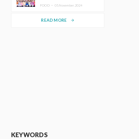
KAWAII LAB.三週年紀念公演也確
FOOD ・
05.November.2024
定舉辦
READ MORE
arrow_forward
KEYWORDS