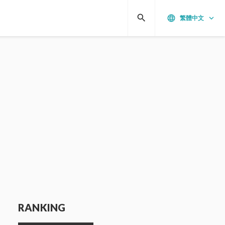
search
language
keyboard_arrow_down
繁體中文
RANKING