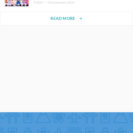
FOOD ・
05.November.2024
READ MORE
arrow_forward