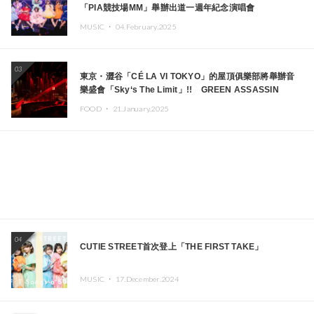
「PIA競技場MM」舉辦出道一週年紀念演唱會
MUSIC ・
04.February.2025
03
東京・澀谷「CÉ LA VI TOKYO」的屋頂俱樂部將舉辦音
樂盛會「Sky‘s The Limit」!! GREEN ASSASSIN
DOLLAR、JOMMY、Kza（FORCE OF NATURE）等日
FOOD ・
21.January.2025
本頂尖DJ及創作者齊聚一堂
04
CUTIE STREET首次登上「THE FIRST TAKE」
MUSIC ・
17.December.2024