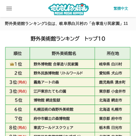
menu
繁體中文
野外美術館ランキング1位は、岐阜県白川村の「合掌造り民家園」11