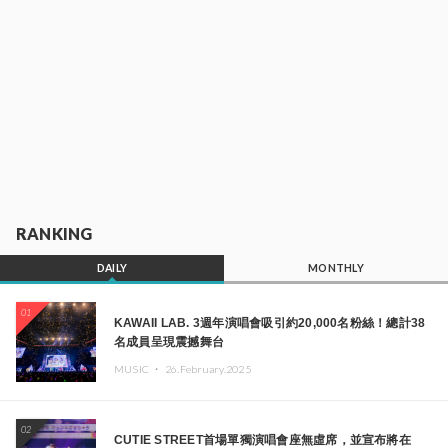
RANKING
DAILY
MONTHLY
01
KAWAII LAB. 3週年演唱會吸引約20,000名粉絲！總計38
名成員呈現震撼舞台
MUSIC ・
26.February.2025
02
CUTIE STREET首場單獨演唱會座無虛席，並宣布將在