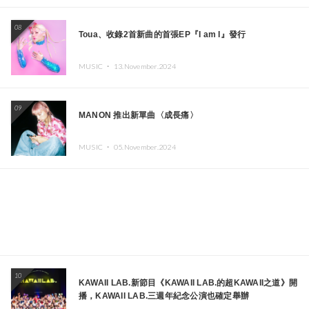
08
Toua、收錄2首新曲的首張EP『I am I』發行
MUSIC ・
13.November.2024
09
MANON 推出新單曲〈成長痛〉
MUSIC ・
05.November.2024
10
KAWAII LAB.新節目《KAWAII LAB.的超KAWAII之道》開
播，KAWAII LAB.三週年紀念公演也確定舉辦