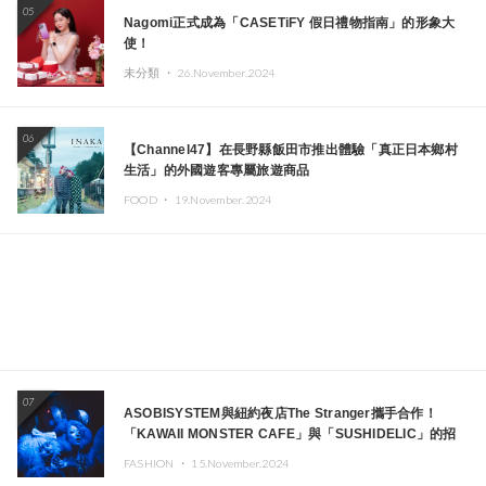
05
Nagomi正式成為「CASETiFY 假日禮物指南」的形象大
使！
未分類 ・
26.November.2024
06
【Channel47】在長野縣飯田市推出體驗「真正日本鄉村
生活」的外國遊客專屬旅遊商品
FOOD ・
19.November.2024
07
ASOBISYSTEM與紐約夜店The Stranger攜手合作！
「KAWAII MONSTER CAFE」與「SUSHIDELIC」的招
牌女孩們將於紐約展現夢幻舞台
FASHION ・
15.November.2024