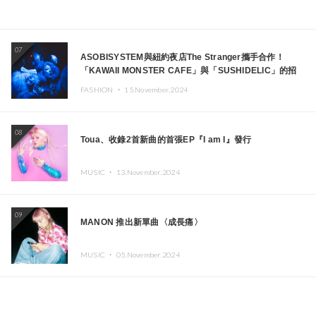
07
ASOBISYSTEM與紐約夜店The Stranger攜手合作！
「KAWAII MONSTER CAFE」與「SUSHIDELIC」的招
牌女孩們將於紐約展現夢幻舞台
FASHION ・
15.November.2024
08
Toua、收錄2首新曲的首張EP『I am I』發行
MUSIC ・
13.November.2024
09
MANON 推出新單曲〈成長痛〉
MUSIC ・
05.November.2024