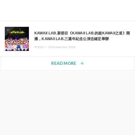
10
KAWAII LAB.新節目《KAWAII LAB.的超KAWAII之道》開
播，KAWAII LAB.三週年紀念公演也確定舉辦
FOOD ・
05.November.2024
READ MORE
arrow_forward