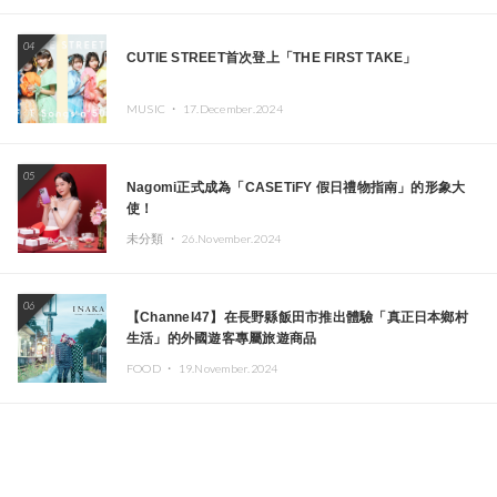
04
CUTIE STREET首次登上「THE FIRST TAKE」
MUSIC ・
17.December.2024
05
Nagomi正式成為「CASETiFY 假日禮物指南」的形象大
使！
未分類 ・
26.November.2024
06
【Channel47】在長野縣飯田市推出體驗「真正日本鄉村
生活」的外國遊客專屬旅遊商品
FOOD ・
19.November.2024