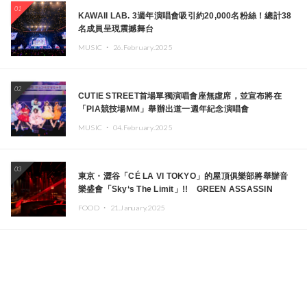
01
KAWAII LAB. 3週年演唱會吸引約20,000名粉絲！總計38
名成員呈現震撼舞台
MUSIC ・
26.February.2025
02
CUTIE STREET首場單獨演唱會座無虛席，並宣布將在
「PIA競技場MM」舉辦出道一週年紀念演唱會
MUSIC ・
04.February.2025
03
東京・澀谷「CÉ LA VI TOKYO」的屋頂俱樂部將舉辦音
樂盛會「Sky‘s The Limit」!! GREEN ASSASSIN
DOLLAR、JOMMY、Kza（FORCE OF NATURE）等日
FOOD ・
21.January.2025
本頂尖DJ及創作者齊聚一堂