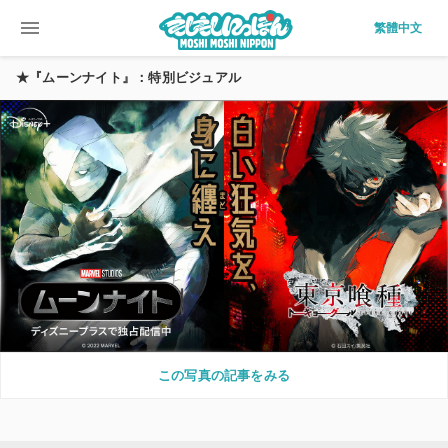
menu
繁體中文
★『ムーンナイト』：特別ビジュアル
この写真の記事をみる