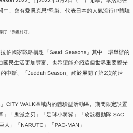
ason 2022」自2022年5月2日（一）開幕。本活動在
）期間中、會有愛貝克思*監製、代表日本的人氣流行IP體驗
監製了「動畫村莊」
烏地阿拉伯國家戰略構想「Saudi Seasons」其中一環舉辦的
伯國民生活更加豐富、也希望能介紹這個世界重要觀光
斷、「Jeddah Season」終於展開了第2次的活
2022」CITY WALK區域内的體驗型活動區。期間限定設置
」「鬼滅之刃」「足球小將翼」「攻殻機動隊 SAC
人」「NARUTO」「PAC-MAN」