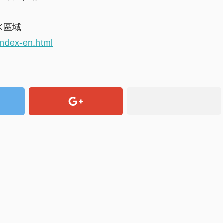
LK區域
index-en.html