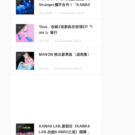
Stranger攜手合作！「KAWAII
MONSTER CAFE」與
FASHION ・
15.November.2024
「SUSHIDELIC」的招牌女孩們將
於紐約展現夢幻舞台
Toua、收錄2首新曲的首張EP『I
08
am I』發行
MUSIC ・
13.November.2024
MANON 推出新單曲〈成長痛〉
09
MUSIC ・
05.November.2024
KAWAII LAB.新節目《KAWAII
10
LAB.的超KAWAII之道》開播，