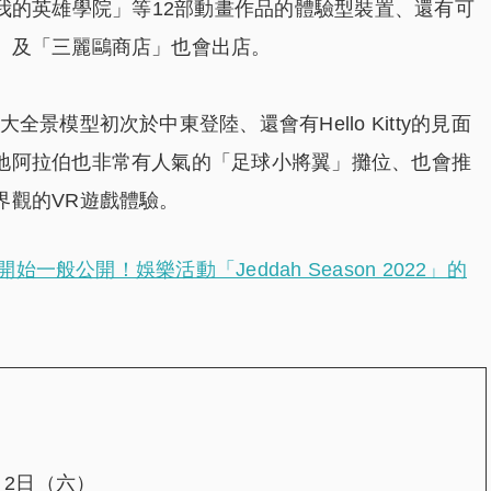
H」「我的英雄學院」等12部動畫作品的體驗型裝置、還有可
」及「三麗鷗商店」也會出店。
景模型初次於中東登陸、還會有Hello Kitty的見面
地阿拉伯也非常有人氣的「足球小將翼」攤位、也會推
界觀的VR遊戲體驗。
般公開！娛樂活動「Jeddah Season 2022」的
月2日（六）