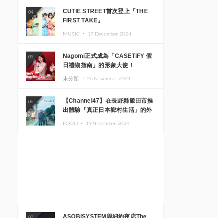
CUTIE STREET首次登上「THE
04
FIRST TAKE」
MUSIC ・
17.December.2024
Nagomi正式成為「CASETiFY 假
05
日禮物指南」的形象大使！
未分類 ・
26.November.2024
【Channel47】在長野縣飯田市推
06
出體驗「真正日本鄉村生活」的外
國遊客專屬旅遊商品
FOOD ・
19.November.2024
ASOBISYSTEM與紐約夜店The
07