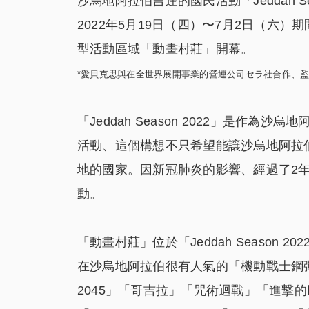
沙烏地阿拉伯吉達的國民活動「Jeddah Se
2022年5月19日（四）〜7月2日（六
型活動區域「動畫村莊」開幕。
*愛貝克思與在全世界展開事業的營運公司セラ社合作、
「Jeddah Season 2022」是作為沙
活動、這個構想不只希望能讓沙烏地阿拉
地的國家。因新冠肺炎的影響、經過了2年的中
動。
「動畫村莊」位於「Jeddah Season 
在沙烏地阿拉伯很有人氣的「機動戰士鋼彈
2045」「哥吉拉」「咒術迴戰」「進撃的巨