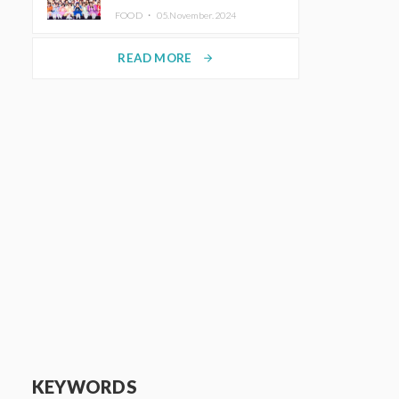
KAWAII LAB.三週年紀念公演也確
FOOD ・
05.November.2024
定舉辦
READ MORE
arrow_forward
KEYWORDS