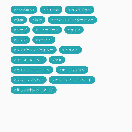
# KAWAIILAB
# アイドル
# カワイイラボ
# 偶像
# 旅行
# カワイイモンスターカフェ
# クラブ
# ニューヨーク
# ライブ
# マノン
# カワイイ
# シンガーソングライター
# イラスト
# イラストレーター
# 東京
# キャンディーチューン
# オーディション
# フルーツジッパー
# キューティーストリート
# 新しい学校のリーダーズ