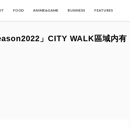
OT
FOOD
ANIME&GAME
BUSINESS
FEATURES
ason2022」CITY WALK區域内有