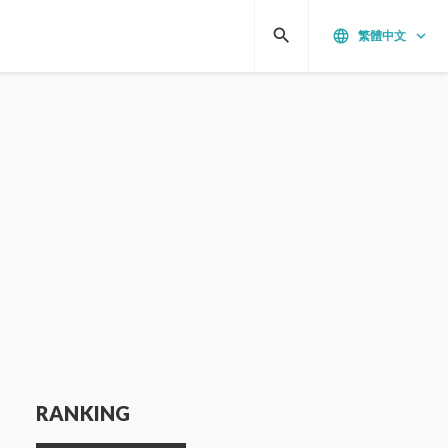
search
language
keyboard_arrow_down
繁體中文
RANKING