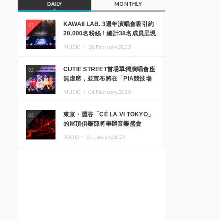
DAILY
MONTHLY
KAWAII LAB. 3週年演唱會吸引約
01
20,000名粉絲！總計38名成員呈現
震撼舞台
MUSIC ・
26.February.2025
CUTIE STREET首場單獨演唱會座
02
無虛席，並宣布將在「PIA競技場
MM」舉辦出道一週年紀念演唱會
MUSIC ・
04.February.2025
東京・澀谷「CÉ LA VI TOKYO」
03
的屋頂俱樂部將舉辦音樂盛會
「Sky‘s The Limit」!! GREEN
FOOD ・
21.January.2025
ASSASSIN DOLLAR、JOMMY、
Kza（FORCE OF NATURE）等日
本頂尖DJ及創作者齊聚一堂