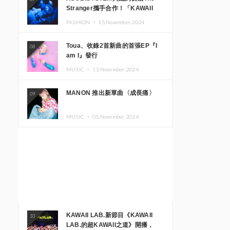
Stranger攜手合作！「KAWAII
MONSTER CAFE」與
FASHION ・
15.November.2024
「SUSHIDELIC」的招牌女孩們將
於紐約展現夢幻舞台
Toua、收錄2首新曲的首張EP『I
08
am I』發行
MUSIC ・
13.November.2024
MANON 推出新單曲〈成長痛〉
09
MUSIC ・
05.November.2024
KAWAII LAB.新節目《KAWAII
10
LAB.的超KAWAII之道》開播，