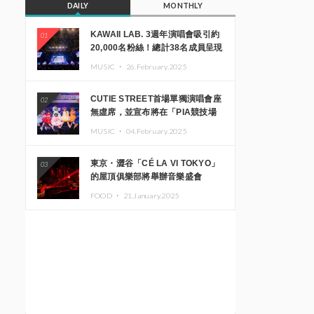
DAILY
MONTHLY
KAWAII LAB. 3週年演唱會吸引約
01
20,000名粉絲！總計38名成員呈現
震撼舞台
MUSIC ・
26.February.2025
CUTIE STREET首場單獨演唱會座
02
無虛席，並宣布將在「PIA競技場
MM」舉辦出道一週年紀念演唱會
MUSIC ・
04.February.2025
東京・澀谷「CÉ LA VI TOKYO」
03
的屋頂俱樂部將舉辦音樂盛會
「Sky‘s The Limit」!! GREEN
FOOD ・
21.January.2025
ASSASSIN DOLLAR、JOMMY、
Kza（FORCE OF NATURE）等日
本頂尖DJ及創作者齊聚一堂