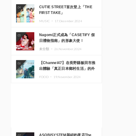
CUTIE STREET首次登上「THE
04
FIRST TAKE」
MUSIC ・
17.December.2024
Nagomi正式成為「CASETiFY 假
05
日禮物指南」的形象大使！
未分類 ・
26.November.2024
【Channel47】在長野縣飯田市推
06
出體驗「真正日本鄉村生活」的外
國遊客專屬旅遊商品
FOOD ・
19.November.2024
ASOBISYSTEM與紐約夜店The
07