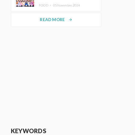
KAWAII LAB.三週年紀念公演也確
FOOD ・
05.November.2024
定舉辦
READ MORE
arrow_forward
KEYWORDS