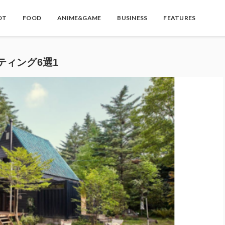
OT
FOOD
ANIME&GAME
BUSINESS
FEATURES
ィング6選1