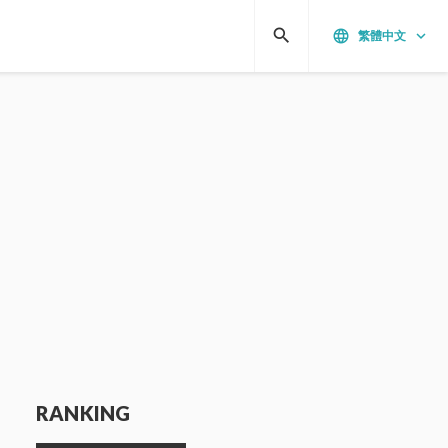
search
language
keyboard_arrow_down
繁體中文
RANKING