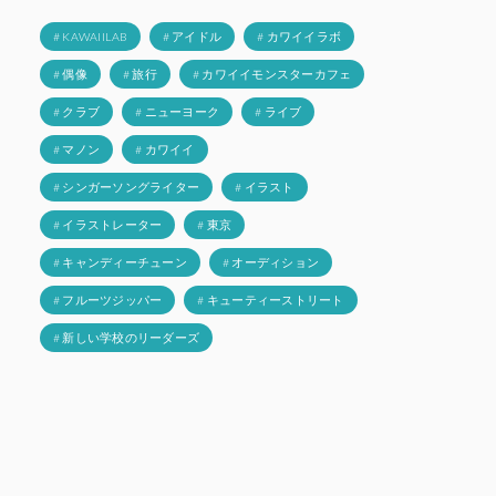
# KAWAIILAB
# アイドル
# カワイイラボ
# 偶像
# 旅行
# カワイイモンスターカフェ
# クラブ
# ニューヨーク
# ライブ
# マノン
# カワイイ
# シンガーソングライター
# イラスト
# イラストレーター
# 東京
# キャンディーチューン
# オーディション
# フルーツジッパー
# キューティーストリート
# 新しい学校のリーダーズ