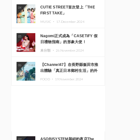
CUTIE STREET首次登上「THE
04
FIRST TAKE」
MUSIC ・
17.December.2024
Nagomi正式成為「CASETiFY 假
05
日禮物指南」的形象大使！
未分類 ・
26.November.2024
【Channel47】在長野縣飯田市推
06
出體驗「真正日本鄉村生活」的外
國遊客專屬旅遊商品
FOOD ・
19.November.2024
ASOBISYSTEM與紐約夜店The
07