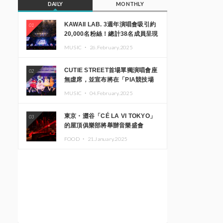
DAILY
MONTHLY
KAWAII LAB. 3週年演唱會吸引約
01
20,000名粉絲！總計38名成員呈現
震撼舞台
MUSIC ・
26.February.2025
CUTIE STREET首場單獨演唱會座
02
無虛席，並宣布將在「PIA競技場
MM」舉辦出道一週年紀念演唱會
MUSIC ・
04.February.2025
東京・澀谷「CÉ LA VI TOKYO」
03
的屋頂俱樂部將舉辦音樂盛會
「Sky‘s The Limit」!! GREEN
FOOD ・
21.January.2025
ASSASSIN DOLLAR、JOMMY、
Kza（FORCE OF NATURE）等日
本頂尖DJ及創作者齊聚一堂