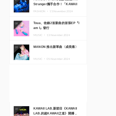
Stranger攜手合作！「KAWAII
MONSTER CAFE」與
FASHION ・
15.November.2024
「SUSHIDELIC」的招牌女孩們將
於紐約展現夢幻舞台
Toua、收錄2首新曲的首張EP『I
08
am I』發行
MUSIC ・
13.November.2024
MANON 推出新單曲〈成長痛〉
09
MUSIC ・
05.November.2024
KAWAII LAB.新節目《KAWAII
10
LAB.的超KAWAII之道》開播，