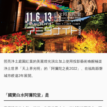
照亮浄土庭園紅葉的美麗燈光演出加上使用投影藝術喚醒極楽
浄土世界「天上界光明」的「阿彌陀之夜2022」、在福島縣磐
城市睽違2年展開。
「國寶白水阿彌陀堂」是