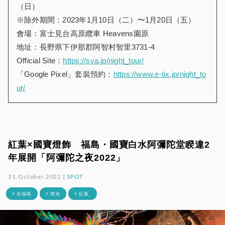
（日）
※除外期間：2023年1月10日（二）〜1月20日（五）
會場：富士見台高原纜車 Heavens園原
地址：長野県下伊那郡阿智村智里3731-4
Official Site：
https://sva.jp/night_tour/
「Google Pixel」套裝預約：
https://www.e-tix.jp/night_to
ur/
紅葉×國寶燈飾 福島・國寶白水阿彌陀堂睽違2
年展開「阿彌陀之夜2022」
31.October.2022 |
SPOT
# 在福島
# 燈光
# 紅葉_