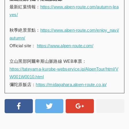
最新紅葉情報：
https://www.alpen-route.com/autumn-lea
ves/
秋季絶景景點：
https://www.alpen-route.com/enjoy_navi/
autumn/
Official site：
https://www.alpen-route.com/
立山黑部阿爾卑斯山脈路線 WEB車票：
https://tateyama-kurobe-webservice.jp/AlpenTour/html/V
W001W0010.html
彌陀原飯店：
https://midagahara.alpen-route.co.jp/