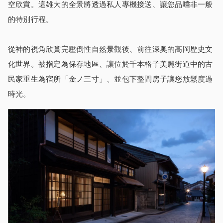
空欣賞。這雄大的全景將透過私人專機接送、讓您品嚐非一般
的特別行程。
從神的視角欣賞完壓倒性自然景觀後、前往深奧的高岡歴史文
化世界。被指定為保存地區、讓位於千本格子美麗街道中的古
民家重生為宿所「金ノ三寸」、並包下整間房子讓您放鬆度過
時光。