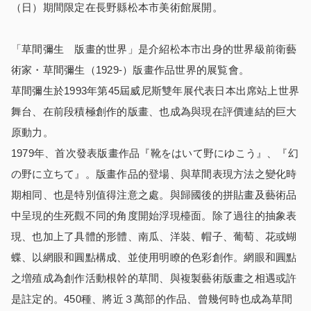
（日）期間限定在長野縣松本市美術館展開。
「草間彌生 版畫的世界」是介紹松本市出身的世界級前衛藝
術家・草間彌生（1929-）版畫作品世界的展覧會。
草間彌生於1993年第45屆威尼斯雙年展代表日本出席站上世界
舞台、在前段積極創作的版畫、也成為與現在評價連結的巨大
原動力。
1979年、首次發表版畫作品『靴をはいて野にゆこう』、『幻
の野に立ちて』。版畫作品的登場、與草間表現方法之變化時
期相同、也是特別值得注意之處。與歸國後的拼貼畫及藝術品
中呈現的生死觀不同的角度開始浮現檯面。除了過往的抽象表
現、也加上了具體的形體、南瓜、洋裝、帽子、葡萄、花或蝴
蝶、以網眼和圓點構成、並使用明瞭的色彩創作。網眼和圓點
之増殖成為創作活動根幹的草間、與複製藝術版畫之相遇或許
是註定的。450種、將近３萬部的作品、曾幾何時也成為草間