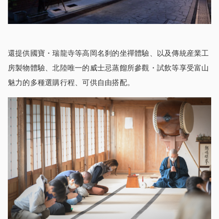
還提供國寶・瑞龍寺等高岡名刹的坐禪體驗、以及傳統産業工
房製物體驗、北陸唯一的威士忌蒸餾所參觀・試飲等享受富山
魅力的多種選購行程、可供自由搭配。