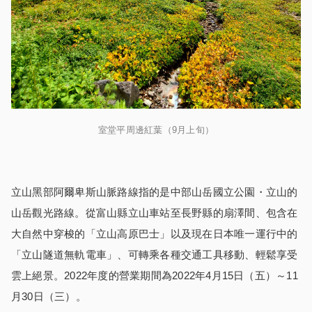
室堂平周邊紅葉（9月上旬）
立山黑部阿爾卑斯山脈路線指的是中部山岳國立公園・立山的
山岳觀光路線。從富山縣立山車站至長野縣的扇澤間、包含在
大自然中穿梭的「立山高原巴士」以及現在日本唯一運行中的
「立山隧道無軌電車」、可轉乘各種交通工具移動、輕鬆享受
雲上絕景。2022年度的營業期間為2022年4月15日（五）～11
月30日（三）。