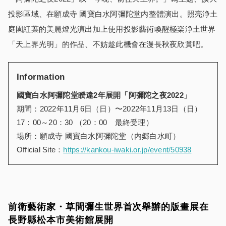
投影區域、在願成寺 國寶白水阿彌陀堂内整體演出。照亮浄土
庭園紅葉的美麗燈光演出加上使用投影藝術喚醒極楽浄土世界
「天上界光明」的作品、不妨趁此機會在漫長秋夜欣賞吧。
Information
國寶白水阿彌陀堂睽違2年展開「阿彌陀之夜2022」
期間：2022年11月6日（日）〜2022年11月13日（日）
17：00～20：30 （20：00 最終受理）
場所：願成寺 國寶白水阿彌陀堂（内郷白水町）
Official Site：
https://kankou-iwaki.or.jp/event/50938
前衛藝術家・草間彌生世界首次舉辦的版畫展在
長野縣松本市美術館展開