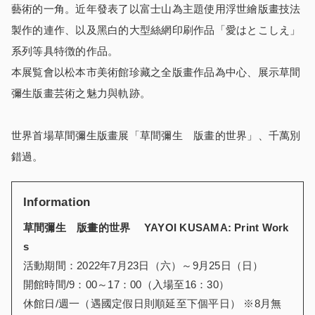
藝術的一角。近年發表了以富士山為主題使用浮世繪版畫技法
製作的連作、以及黑白的大型絲網印刷作品「愛はとこしえ」
系列等具特徴的作品。
本展覧會以松本市美術館珍藏之全版畫作品為中心、展示草間
彌生版畫芸術之魅力與軌跡。
世界首場草間彌生版畫展「草間彌生 版畫的世界」、千萬別
錯過。
Information
草間彌生 版畫的世界 YAYOI KUSAMA: Print Work
s
活動期間：2022年7月23日（六）～9月25日（日）
開館時間/9：00～17：00（入場至16：30）
休館日/週一（遇國定假日則順延至下個平日） ※8月無