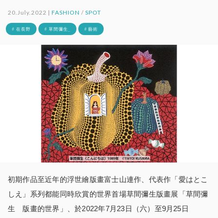
20.July.2022 |
FASHION
/
SPOT
# 在長野
# 草間彌生_
# 藝術
初期作品至近年的浮世繪版畫富士山連作、代表作「愛はとこ
しえ」系列都能同時欣賞的世界首場草間彌生版畫展「草間彌
生 版畫的世界」、於2022年7月23日（六）至9月25日