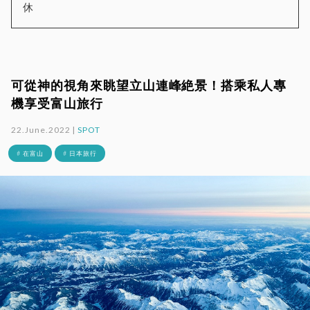
休
可從神的視角來眺望立山連峰絶景！搭乘私人專
機享受富山旅行
22.June.2022 |
SPOT
# 在富山
# 日本旅行