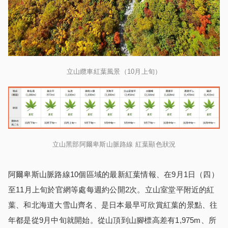
立山纜車紅葉風景（10月上旬）
立山黑部阿爾卑斯山脈路線 紅葉顯色狀況
阿爾卑斯山脈路線10個區域的最新紅葉情報、在9月1日（四）
至11月上旬於官網等處每週約公開2次。立山室堂平附近的紅
葉、和北海道大雪山齊名、是日本最早可欣賞紅葉的景點、往
年都是從9月中旬就開始。從山頂到山腳標高差有1,975m、所