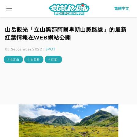
menu
繁體中文
山岳觀光「立山黑部阿爾卑斯山脈路線」的最新
紅葉情報在WEB網站公開
05.September.2022 |
SPOT
# 在富山
# 在長野
# 紅葉_