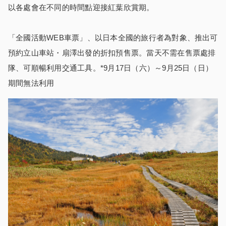
以各處會在不同的時間點迎接紅葉欣賞期。
「全國活動WEB車票」、以日本全國的旅行者為對象、推出可
預約立山車站・扇澤出發的折扣預售票。當天不需在售票處排
隊、可順暢利用交通工具。*9月17日（六）～9月25日（日）
期間無法利用