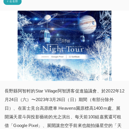
# 在長野
長野縣阿智村的Star Village阿智誘客促進協議會、於2022年12
月24日（六）〜2023年3月26日（日）期間（有部分除外
日）、在富士見台高原纜車 Heavens園原標高1400ｍ處、展
開滿天星斗與投影藝術的光之演出、每天前100組嘉賓還可租
借「Google Pixel」、展開讓您空手前來也能拍攝星空的「天