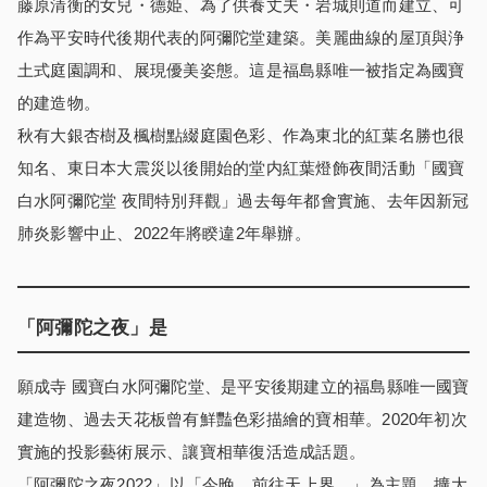
藤原清衡的女兒・德姫、為了供養丈夫・岩城則道而建立、可
作為平安時代後期代表的阿彌陀堂建築。美麗曲線的屋頂與浄
土式庭園調和、展現優美姿態。這是福島縣唯一被指定為國寶
的建造物。
秋有大銀杏樹及楓樹點綴庭園色彩、作為東北的紅葉名勝也很
知名、東日本大震災以後開始的堂内紅葉燈飾夜間活動「國寶
白水阿彌陀堂 夜間特別拜觀」過去每年都會實施、去年因新冠
肺炎影響中止、2022年將睽違2年舉辦。
「阿彌陀之夜」是
願成寺 國寶白水阿彌陀堂、是平安後期建立的福島縣唯一國寶
建造物、過去天花板曾有鮮豔色彩描繪的寶相華。2020年初次
實施的投影藝術展示、讓寶相華復活造成話題。
「阿彌陀之夜2022」以「今晚、前往天上界。」為主題、擴大