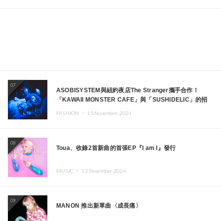
07
ASOBISYSTEM與紐約夜店The Stranger攜手合作！
「KAWAII MONSTER CAFE」與「SUSHIDELIC」的招
牌女孩們將於紐約展現夢幻舞台
FASHION ・
15.November.2024
08
Toua、收錄2首新曲的首張EP『I am I』發行
MUSIC ・
13.November.2024
09
MANON 推出新單曲〈成長痛〉