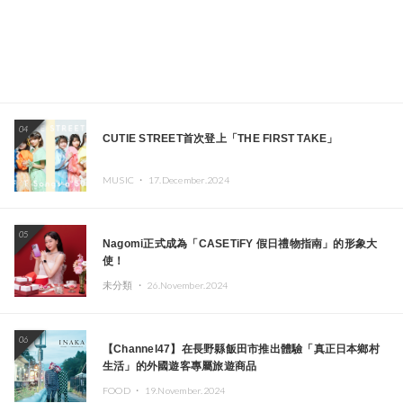
04
CUTIE STREET首次登上「THE FIRST TAKE」
MUSIC ・
17.December.2024
05
Nagomi正式成為「CASETiFY 假日禮物指南」的形象大
使！
未分類 ・
26.November.2024
06
【Channel47】在長野縣飯田市推出體驗「真正日本鄉村
生活」的外國遊客專屬旅遊商品
FOOD ・
19.November.2024