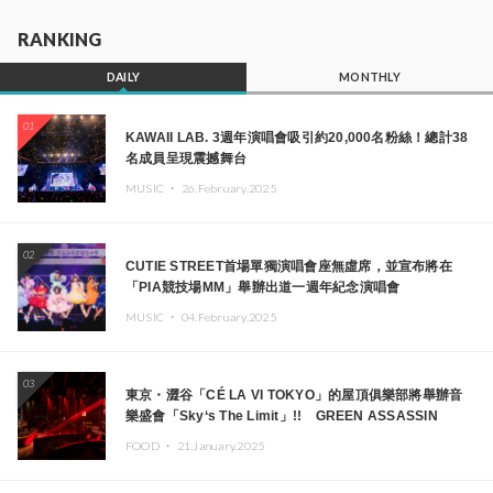
RANKING
DAILY
MONTHLY
01
KAWAII LAB. 3週年演唱會吸引約20,000名粉絲！總計38
名成員呈現震撼舞台
MUSIC ・
26.February.2025
02
CUTIE STREET首場單獨演唱會座無虛席，並宣布將在
「PIA競技場MM」舉辦出道一週年紀念演唱會
MUSIC ・
04.February.2025
03
東京・澀谷「CÉ LA VI TOKYO」的屋頂俱樂部將舉辦音
樂盛會「Sky‘s The Limit」!! GREEN ASSASSIN
DOLLAR、JOMMY、Kza（FORCE OF NATURE）等日
FOOD ・
21.January.2025
本頂尖DJ及創作者齊聚一堂