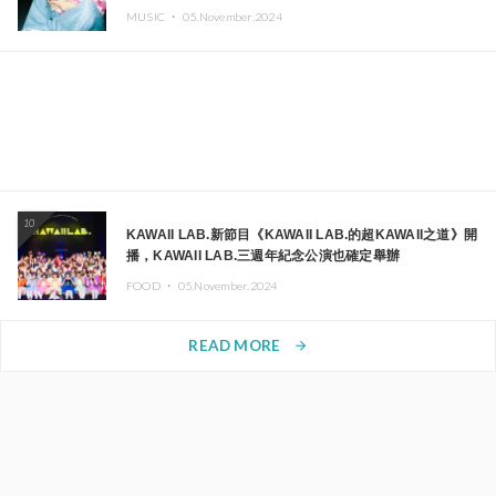
MUSIC ・
05.November.2024
10
KAWAII LAB.新節目《KAWAII LAB.的超KAWAII之道》開
播，KAWAII LAB.三週年紀念公演也確定舉辦
FOOD ・
05.November.2024
READ MORE
arrow_forward