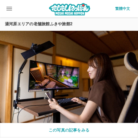
menu
繁體中文
湯河原エリアの老舗旅館ふきや旅館2
この写真の記事をみる