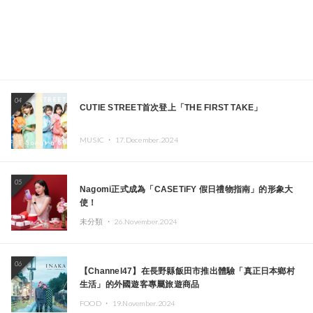
04
CUTIE STREET首次登上「THE FIRST TAKE」
MUSIC ・
17.December.2024
05
Nagomi正式成為「CASETiFY 假日禮物指南」的形象大
使！
未分類 ・
26.November.2024
06
【Channel47】在長野縣飯田市推出體驗「真正日本鄉村
生活」的外國遊客專屬旅遊商品
FOOD ・
19.November.2024