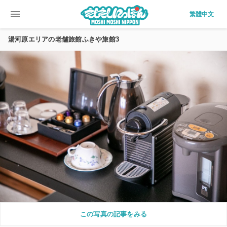
menu
繁體中文
湯河原エリアの老舗旅館ふきや旅館3
この写真の記事をみる