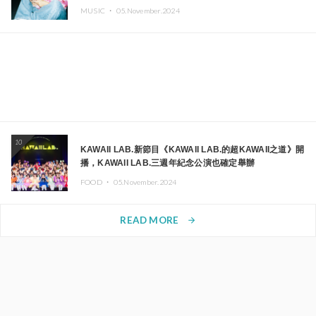
MUSIC ・
05.November.2024
10
KAWAII LAB.新節目《KAWAII LAB.的超KAWAII之道》開
播，KAWAII LAB.三週年紀念公演也確定舉辦
FOOD ・
05.November.2024
READ MORE
arrow_forward