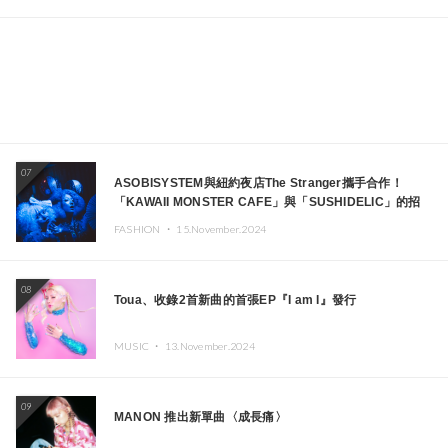
07
ASOBISYSTEM與紐約夜店The Stranger攜手合作！
「KAWAII MONSTER CAFE」與「SUSHIDELIC」的招
牌女孩們將於紐約展現夢幻舞台
FASHION ・
15.November.2024
08
Toua、收錄2首新曲的首張EP『I am I』發行
MUSIC ・
13.November.2024
09
MANON 推出新單曲〈成長痛〉