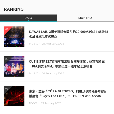
RANKING
DAILY
MONTHLY
01
KAWAII LAB. 3週年演唱會吸引約20,000名粉絲！總計38
名成員呈現震撼舞台
MUSIC ・
26.February.2025
02
CUTIE STREET首場單獨演唱會座無虛席，並宣布將在
「PIA競技場MM」舉辦出道一週年紀念演唱會
MUSIC ・
04.February.2025
03
東京・澀谷「CÉ LA VI TOKYO」的屋頂俱樂部將舉辦音
樂盛會「Sky‘s The Limit」!! GREEN ASSASSIN
DOLLAR、JOMMY、Kza（FORCE OF NATURE）等日
FOOD ・
21.January.2025
本頂尖DJ及創作者齊聚一堂