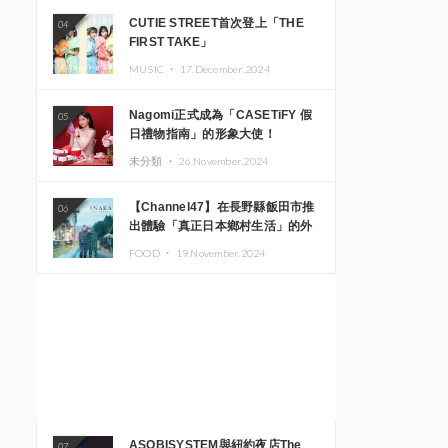
CUTIE STREET首次登上「THE
04
FIRST TAKE」
MUSIC ・
17.December.2024
Nagomi正式成為「CASETiFY 假
05
日禮物指南」的形象大使！
未分類 ・
26.November.2024
【Channel47】在長野縣飯田市推
06
出體驗「真正日本鄉村生活」的外
國遊客專屬旅遊商品
FOOD ・
19.November.2024
ASOBISYSTEM與紐約夜店The
07