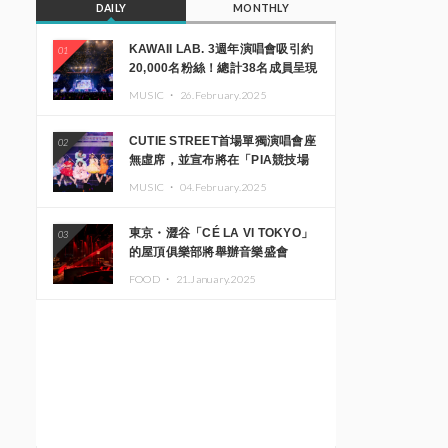
DAILY
MONTHLY
KAWAII LAB. 3週年演唱會吸引約
01
20,000名粉絲！總計38名成員呈現
震撼舞台
MUSIC ・
26.February.2025
CUTIE STREET首場單獨演唱會座
02
無虛席，並宣布將在「PIA競技場
MM」舉辦出道一週年紀念演唱會
MUSIC ・
04.February.2025
東京・澀谷「CÉ LA VI TOKYO」
03
的屋頂俱樂部將舉辦音樂盛會
「Sky‘s The Limit」!! GREEN
FOOD ・
21.January.2025
ASSASSIN DOLLAR、JOMMY、
Kza（FORCE OF NATURE）等日
本頂尖DJ及創作者齊聚一堂