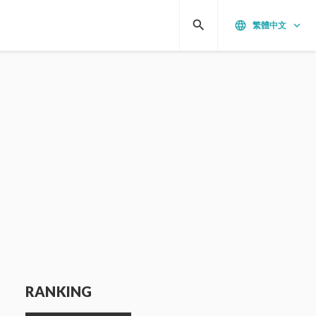
search
language
keyboard_arrow_down
繁體中文
RANKING