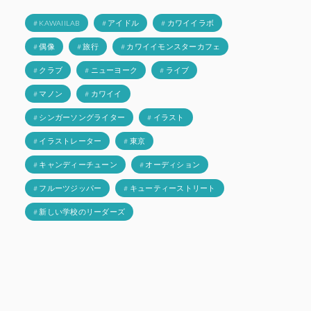
# KAWAIILAB
# アイドル
# カワイイラボ
# 偶像
# 旅行
# カワイイモンスターカフェ
# クラブ
# ニューヨーク
# ライブ
# マノン
# カワイイ
# シンガーソングライター
# イラスト
# イラストレーター
# 東京
# キャンディーチューン
# オーディション
# フルーツジッパー
# キューティーストリート
# 新しい学校のリーダーズ