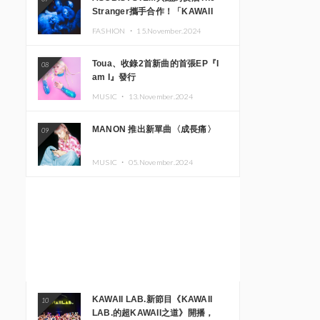
Stranger攜手合作！「KAWAII
MONSTER CAFE」與
FASHION ・
15.November.2024
「SUSHIDELIC」的招牌女孩們將
於紐約展現夢幻舞台
Toua、收錄2首新曲的首張EP『I
08
am I』發行
MUSIC ・
13.November.2024
MANON 推出新單曲〈成長痛〉
09
MUSIC ・
05.November.2024
KAWAII LAB.新節目《KAWAII
10
LAB.的超KAWAII之道》開播，