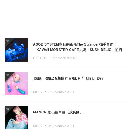
07
ASOBISYSTEM與紐約夜店The Stranger攜手合作！
「KAWAII MONSTER CAFE」與「SUSHIDELIC」的招
牌女孩們將於紐約展現夢幻舞台
FASHION ・
15.November.2024
08
Toua、收錄2首新曲的首張EP『I am I』發行
MUSIC ・
13.November.2024
09
MANON 推出新單曲〈成長痛〉
MUSIC ・
05.November.2024