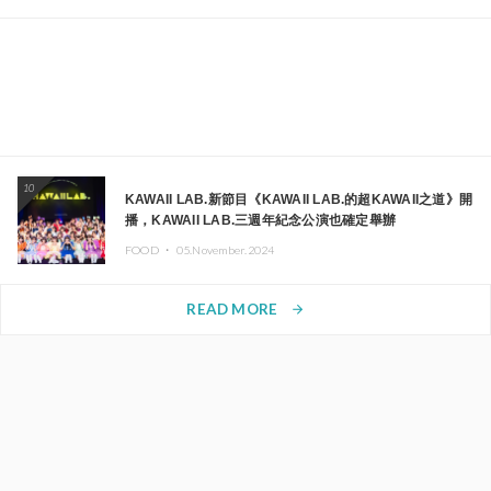
10
KAWAII LAB.新節目《KAWAII LAB.的超KAWAII之道》開
播，KAWAII LAB.三週年紀念公演也確定舉辦
FOOD ・
05.November.2024
READ MORE
arrow_forward