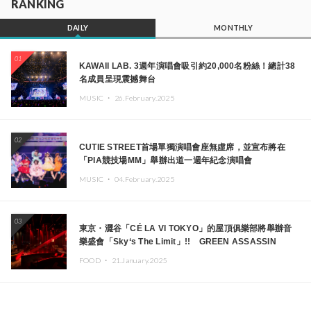
RANKING
DAILY
MONTHLY
01
KAWAII LAB. 3週年演唱會吸引約20,000名粉絲！總計38
名成員呈現震撼舞台
MUSIC ・
26.February.2025
02
CUTIE STREET首場單獨演唱會座無虛席，並宣布將在
「PIA競技場MM」舉辦出道一週年紀念演唱會
MUSIC ・
04.February.2025
03
東京・澀谷「CÉ LA VI TOKYO」的屋頂俱樂部將舉辦音
樂盛會「Sky‘s The Limit」!! GREEN ASSASSIN
DOLLAR、JOMMY、Kza（FORCE OF NATURE）等日
FOOD ・
21.January.2025
本頂尖DJ及創作者齊聚一堂