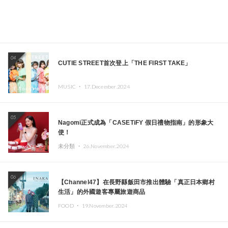
04
CUTIE STREET首次登上「THE FIRST TAKE」
MUSIC ・
17.December.2024
05
Nagomi正式成為「CASETiFY 假日禮物指南」的形象大
使！
未分類 ・
26.November.2024
06
【Channel47】在長野縣飯田市推出體驗「真正日本鄉村
生活」的外國遊客專屬旅遊商品
FOOD ・
19.November.2024