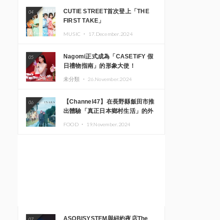
CUTIE STREET首次登上「THE
04
FIRST TAKE」
MUSIC ・
17.December.2024
Nagomi正式成為「CASETiFY 假
05
日禮物指南」的形象大使！
未分類 ・
26.November.2024
【Channel47】在長野縣飯田市推
06
出體驗「真正日本鄉村生活」的外
國遊客專屬旅遊商品
FOOD ・
19.November.2024
ASOBISYSTEM與紐約夜店The
07