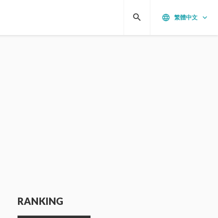
search
language
keyboard_arrow_down
繁體中文
RANKING