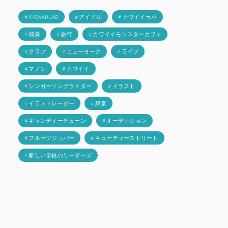
# KAWAIILAB
# アイドル
# カワイイラボ
# 偶像
# 旅行
# カワイイモンスターカフェ
# クラブ
# ニューヨーク
# ライブ
# マノン
# カワイイ
# シンガーソングライター
# イラスト
# イラストレーター
# 東京
# キャンディーチューン
# オーディション
# フルーツジッパー
# キューティーストリート
# 新しい学校のリーダーズ