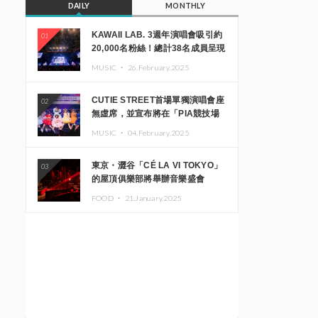
DAILY
MONTHLY
KAWAII LAB. 3週年演唱會吸引約
01
20,000名粉絲！總計38名成員呈現
震撼舞台
MUSIC ・
26.February.2025
CUTIE STREET首場單獨演唱會座
02
無虛席，並宣布將在「PIA競技場
MM」舉辦出道一週年紀念演唱會
MUSIC ・
04.February.2025
東京・澀谷「CÉ LA VI TOKYO」
03
的屋頂俱樂部將舉辦音樂盛會
「Sky‘s The Limit」!! GREEN
FOOD ・
21.January.2025
ASSASSIN DOLLAR、JOMMY、
Kza（FORCE OF NATURE）等日
本頂尖DJ及創作者齊聚一堂