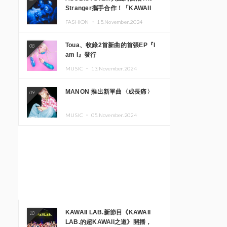
Stranger攜手合作！「KAWAII
MONSTER CAFE」與
FASHION ・
15.November.2024
「SUSHIDELIC」的招牌女孩們將
於紐約展現夢幻舞台
Toua、收錄2首新曲的首張EP『I
08
am I』發行
MUSIC ・
13.November.2024
MANON 推出新單曲〈成長痛〉
09
MUSIC ・
05.November.2024
KAWAII LAB.新節目《KAWAII
10
LAB.的超KAWAII之道》開播，