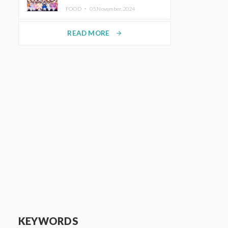
KAWAII LAB.三週年紀念公演也確
FOOD ・
05.November.2024
定舉辦
READ MORE
arrow_forward
KEYWORDS