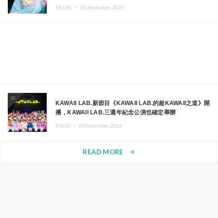
MUSIC ・
05.November.2024
10
KAWAII LAB.新節目《KAWAII LAB.的超KAWAII之道》開
播，KAWAII LAB.三週年紀念公演也確定舉辦
FOOD ・
05.November.2024
READ MORE
arrow_forward