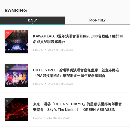
RANKING
DAILY
MONTHLY
01
KAWAII LAB. 3週年演唱會吸引約20,000名粉絲！總計38
名成員呈現震撼舞台
MUSIC ・
26.February.2025
02
CUTIE STREET首場單獨演唱會座無虛席，並宣布將在
「PIA競技場MM」舉辦出道一週年紀念演唱會
MUSIC ・
04.February.2025
03
東京・澀谷「CÉ LA VI TOKYO」的屋頂俱樂部將舉辦音
樂盛會「Sky‘s The Limit」!! GREEN ASSASSIN
DOLLAR、JOMMY、Kza（FORCE OF NATURE）等日
FOOD ・
21.January.2025
本頂尖DJ及創作者齊聚一堂