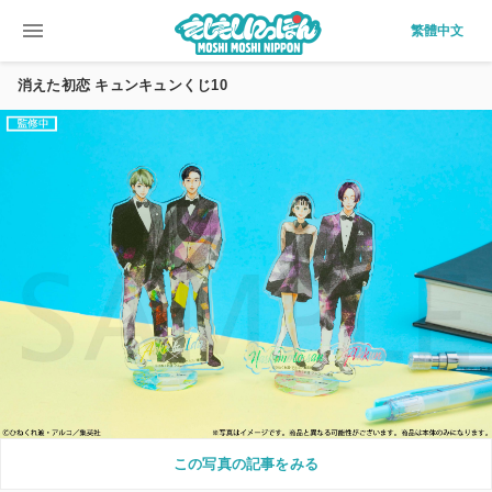
menu
繁體中文
消えた初恋 キュンキュンくじ10
この写真の記事をみる