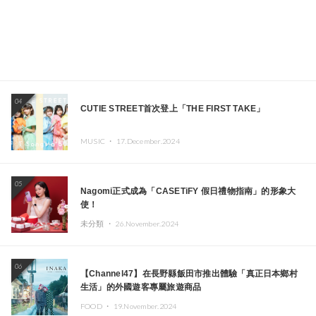
04
CUTIE STREET首次登上「THE FIRST TAKE」
MUSIC ・
17.December.2024
05
Nagomi正式成為「CASETiFY 假日禮物指南」的形象大
使！
未分類 ・
26.November.2024
06
【Channel47】在長野縣飯田市推出體驗「真正日本鄉村
生活」的外國遊客專屬旅遊商品
FOOD ・
19.November.2024