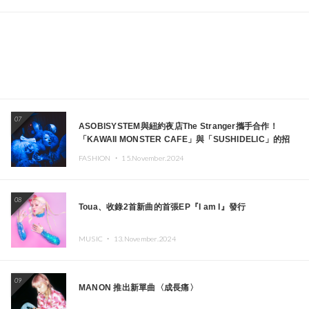
07
ASOBISYSTEM與紐約夜店The Stranger攜手合作！
「KAWAII MONSTER CAFE」與「SUSHIDELIC」的招
牌女孩們將於紐約展現夢幻舞台
FASHION ・
15.November.2024
08
Toua、收錄2首新曲的首張EP『I am I』發行
MUSIC ・
13.November.2024
09
MANON 推出新單曲〈成長痛〉