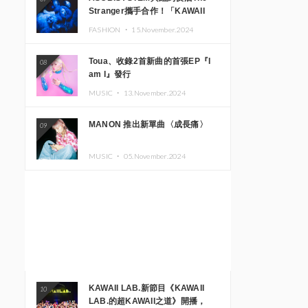
Stranger攜手合作！「KAWAII
MONSTER CAFE」與
FASHION ・
15.November.2024
「SUSHIDELIC」的招牌女孩們將
於紐約展現夢幻舞台
Toua、收錄2首新曲的首張EP『I
08
am I』發行
MUSIC ・
13.November.2024
MANON 推出新單曲〈成長痛〉
09
MUSIC ・
05.November.2024
KAWAII LAB.新節目《KAWAII
10
LAB.的超KAWAII之道》開播，