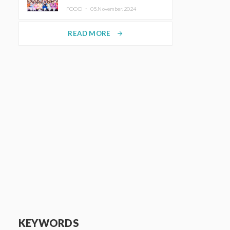
KAWAII LAB.三週年紀念公演也確
FOOD ・
05.November.2024
定舉辦
READ MORE
arrow_forward
KEYWORDS