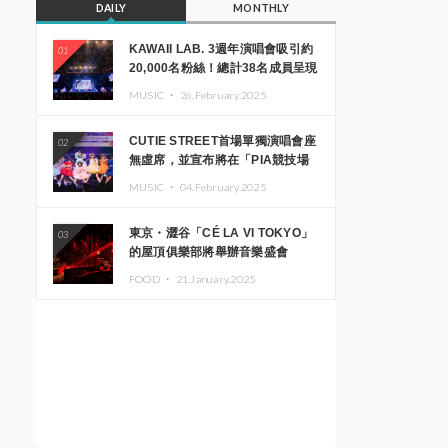
DAILY
MONTHLY
KAWAII LAB. 3週年演唱會吸引約
01
20,000名粉絲！總計38名成員呈現
震撼舞台
MUSIC ・
26.February.2025
CUTIE STREET首場單獨演唱會座
02
無虛席，並宣布將在「PIA競技場
MM」舉辦出道一週年紀念演唱會
MUSIC ・
04.February.2025
東京・澀谷「CÉ LA VI TOKYO」
03
的屋頂俱樂部將舉辦音樂盛會
「Sky‘s The Limit」!! GREEN
FOOD ・
21.January.2025
ASSASSIN DOLLAR、JOMMY、
Kza（FORCE OF NATURE）等日
本頂尖DJ及創作者齊聚一堂