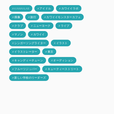
# KAWAIILAB
# アイドル
# カワイイラボ
# 偶像
# 旅行
# カワイイモンスターカフェ
# クラブ
# ニューヨーク
# ライブ
# マノン
# カワイイ
# シンガーソングライター
# イラスト
# イラストレーター
# 東京
# キャンディーチューン
# オーディション
# フルーツジッパー
# キューティーストリート
# 新しい学校のリーダーズ