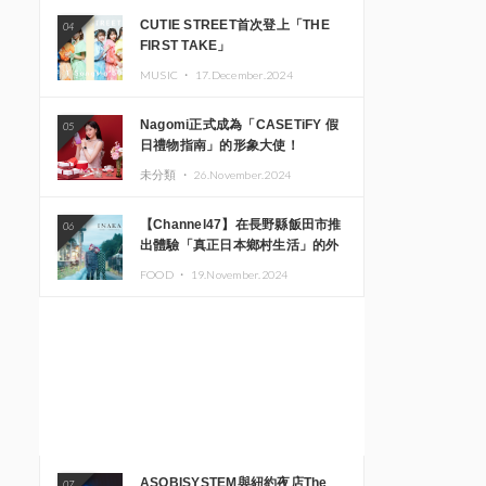
CUTIE STREET首次登上「THE
04
FIRST TAKE」
MUSIC ・
17.December.2024
Nagomi正式成為「CASETiFY 假
05
日禮物指南」的形象大使！
未分類 ・
26.November.2024
【Channel47】在長野縣飯田市推
06
出體驗「真正日本鄉村生活」的外
國遊客專屬旅遊商品
FOOD ・
19.November.2024
ASOBISYSTEM與紐約夜店The
07