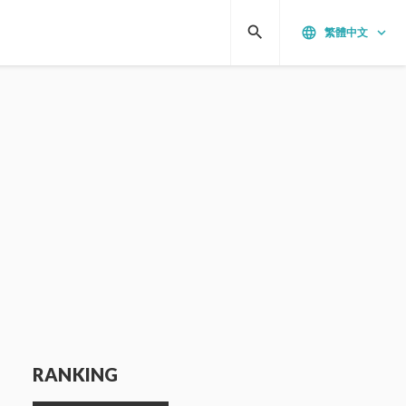
search
language
keyboard_arrow_down
繁體中文
RANKING