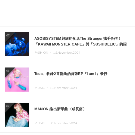
07
ASOBISYSTEM與紐約夜店The Stranger攜手合作！
「KAWAII MONSTER CAFE」與「SUSHIDELIC」的招
牌女孩們將於紐約展現夢幻舞台
FASHION ・
15.November.2024
08
Toua、收錄2首新曲的首張EP『I am I』發行
MUSIC ・
13.November.2024
09
MANON 推出新單曲〈成長痛〉
MUSIC ・
05.November.2024