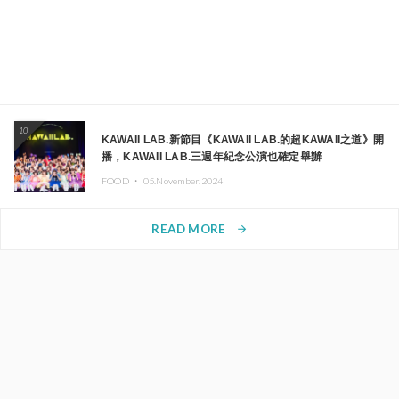
10
KAWAII LAB.新節目《KAWAII LAB.的超KAWAII之道》開
播，KAWAII LAB.三週年紀念公演也確定舉辦
FOOD ・
05.November.2024
READ MORE
arrow_forward