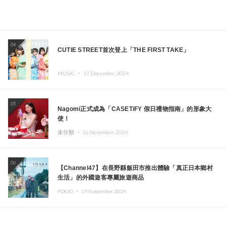
04
CUTIE STREET首次登上「THE FIRST TAKE」
MUSIC ・
17.December.2024
05
Nagomi正式成為「CASETiFY 假日禮物指南」的形象大
使！
未分類 ・
26.November.2024
06
【Channel47】在長野縣飯田市推出體驗「真正日本鄉村
生活」的外國遊客專屬旅遊商品
FOOD ・
19.November.2024