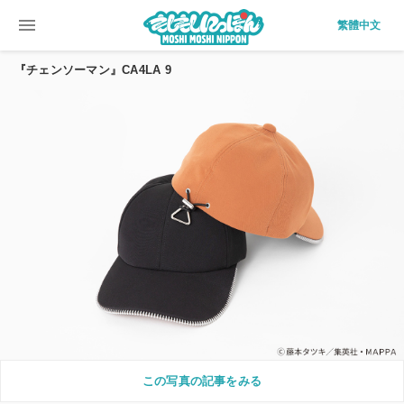
menu
繁體中文
『チェンソーマン』CA4LA 9
この写真の記事をみる