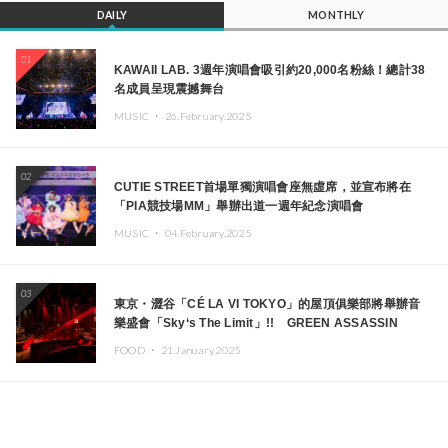
DAILY
MONTHLY
01
KAWAII LAB. 3週年演唱會吸引約20,000名粉絲！總計38
名成員呈現震撼舞台
MUSIC ・
26.February.2025
02
CUTIE STREET首場單獨演唱會座無虛席，並宣布將在
「PIA競技場MM」舉辦出道一週年紀念演唱會
MUSIC ・
04.February.2025
03
東京・澀谷「CÉ LA VI TOKYO」的屋頂俱樂部將舉辦音
樂盛會「Sky‘s The Limit」!! GREEN ASSASSIN
DOLLAR、JOMMY、Kza（FORCE OF NATURE）等日
FOOD ・
21.January.2025
本頂尖DJ及創作者齊聚一堂