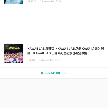
MUSIC ・
05.November.2024
10
KAWAII LAB.新節目《KAWAII LAB.的超KAWAII之道》開
播，KAWAII LAB.三週年紀念公演也確定舉辦
FOOD ・
05.November.2024
READ MORE
arrow_forward