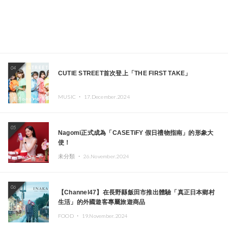
04
CUTIE STREET首次登上「THE FIRST TAKE」
MUSIC ・
17.December.2024
05
Nagomi正式成為「CASETiFY 假日禮物指南」的形象大
使！
未分類 ・
26.November.2024
06
【Channel47】在長野縣飯田市推出體驗「真正日本鄉村
生活」的外國遊客專屬旅遊商品
FOOD ・
19.November.2024