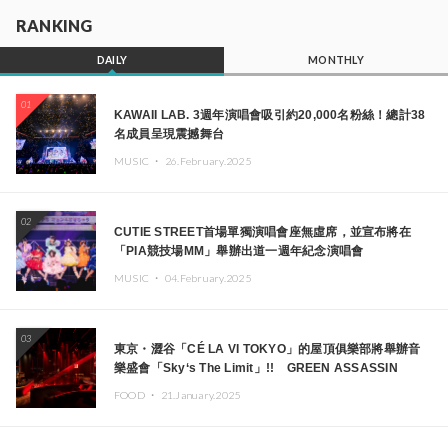
RANKING
DAILY
MONTHLY
01
KAWAII LAB. 3週年演唱會吸引約20,000名粉絲！總計38
名成員呈現震撼舞台
MUSIC ・
26.February.2025
02
CUTIE STREET首場單獨演唱會座無虛席，並宣布將在
「PIA競技場MM」舉辦出道一週年紀念演唱會
MUSIC ・
04.February.2025
03
東京・澀谷「CÉ LA VI TOKYO」的屋頂俱樂部將舉辦音
樂盛會「Sky‘s The Limit」!! GREEN ASSASSIN
DOLLAR、JOMMY、Kza（FORCE OF NATURE）等日
FOOD ・
21.January.2025
本頂尖DJ及創作者齊聚一堂