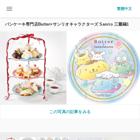
menu
繁體中文
パンケーキ専門店Butter×サンリオキャラクターズ Sanrio 三麗鷗1
この写真の記事をみる