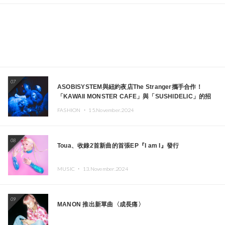
07
ASOBISYSTEM與紐約夜店The Stranger攜手合作！
「KAWAII MONSTER CAFE」與「SUSHIDELIC」的招
牌女孩們將於紐約展現夢幻舞台
FASHION ・
15.November.2024
08
Toua、收錄2首新曲的首張EP『I am I』發行
MUSIC ・
13.November.2024
09
MANON 推出新單曲〈成長痛〉