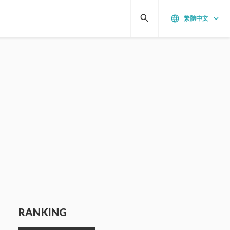
search
language
keyboard_arrow_down
繁體中文
RANKING