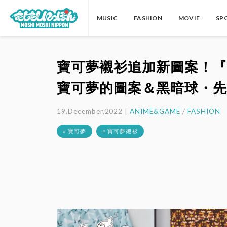
MUSIC
FASHION
MOVIE
SP
寶可夢襯衫追加新圖案！『
寶可夢的圖案＆黑暗球・先
19.December.2022 |
ANIME&GAME
/
FASHION
# 寶可夢
# 寶可夢襯衫