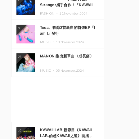
Stranger攜手合作！「KAWAII
MONSTER CAFE」與
FASHION ・
15.November.2024
「SUSHIDELIC」的招牌女孩們將
於紐約展現夢幻舞台
Toua、收錄2首新曲的首張EP『I
08
am I』發行
MUSIC ・
13.November.2024
MANON 推出新單曲〈成長痛〉
09
MUSIC ・
05.November.2024
KAWAII LAB.新節目《KAWAII
10
LAB.的超KAWAII之道》開播，