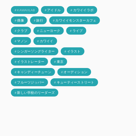
# KAWAIILAB
# アイドル
# カワイイラボ
# 偶像
# 旅行
# カワイイモンスターカフェ
# クラブ
# ニューヨーク
# ライブ
# マノン
# カワイイ
# シンガーソングライター
# イラスト
# イラストレーター
# 東京
# キャンディーチューン
# オーディション
# フルーツジッパー
# キューティーストリート
# 新しい学校のリーダーズ