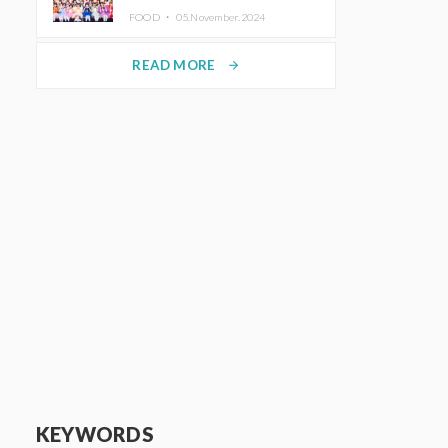
KAWAII LAB.三週年紀念公演也確
FOOD ・
05.November.2024
定舉辦
READ MORE
arrow_forward
KEYWORDS