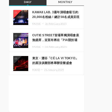
DAILY
MONTHLY
KAWAII LAB. 3週年演唱會吸引約
01
20,000名粉絲！總計38名成員呈現
震撼舞台
MUSIC ・
26.February.2025
CUTIE STREET首場單獨演唱會座
02
無虛席，並宣布將在「PIA競技場
MM」舉辦出道一週年紀念演唱會
MUSIC ・
04.February.2025
東京・澀谷「CÉ LA VI TOKYO」
03
的屋頂俱樂部將舉辦音樂盛會
「Sky‘s The Limit」!! GREEN
FOOD ・
21.January.2025
ASSASSIN DOLLAR、JOMMY、
Kza（FORCE OF NATURE）等日
本頂尖DJ及創作者齊聚一堂