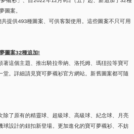
「寶可夢襯衫」、自2022年12月9日（五）起、新追加了32種
夢圖案。
總共提供493種圖案、可供客製使用。這些圖案不只可用
夢圖案32種追加
!
順著這個主題、推出騎拉帝納、洛托姆、瑪狃拉等寶可
一堂。詳細請見寶可夢襯衫官方網站。新舊圖案都可隨
次除了原有的精靈球、超級球、高級球、紀念球、月亮
機球設計的鈕扣新登場。更加進化的寶可夢襯衫、不妨