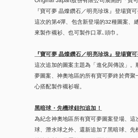
Original Japan股份有限公司展開的
『寶可夢 晶燦鑽石／明亮珍珠』登場寶可
這次的第4彈、包含新登場的32種圖案、
來製作襯衫、也可製作口罩､頭巾。
『寶可夢 晶燦鑽石／明亮珍珠』登場寶可
這次追加的圖案主題為「進化與傳說」。
夢圖案、神奧地區的所有寶可夢終於齊聚
心搭配製作襯衫喔。
黑暗球・先機球鈕扣追加！
為紀念神奧地區所有寶可夢圖案登場、這
球、潛水球之外、還新追加了黑暗球、先