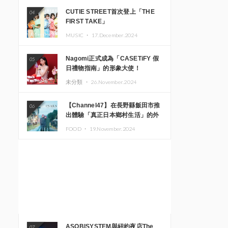
CUTIE STREET首次登上「THE
04
FIRST TAKE」
MUSIC ・
17.December.2024
Nagomi正式成為「CASETiFY 假
05
日禮物指南」的形象大使！
未分類 ・
26.November.2024
【Channel47】在長野縣飯田市推
06
出體驗「真正日本鄉村生活」的外
國遊客專屬旅遊商品
FOOD ・
19.November.2024
ASOBISYSTEM與紐約夜店The
07