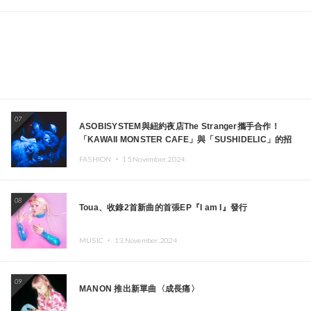
07
ASOBISYSTEM與紐約夜店The Stranger攜手合作！
「KAWAII MONSTER CAFE」與「SUSHIDELIC」的招
牌女孩們將於紐約展現夢幻舞台
FASHION ・
15.November.2024
08
Toua、收錄2首新曲的首張EP『I am I』發行
MUSIC ・
13.November.2024
09
MANON 推出新單曲〈成長痛〉