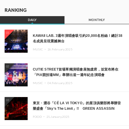
RANKING
DAILY
MONTHLY
01
KAWAII LAB. 3週年演唱會吸引約20,000名粉絲！總計38
名成員呈現震撼舞台
MUSIC ・
26.February.2025
02
CUTIE STREET首場單獨演唱會座無虛席，並宣布將在
「PIA競技場MM」舉辦出道一週年紀念演唱會
MUSIC ・
04.February.2025
03
東京・澀谷「CÉ LA VI TOKYO」的屋頂俱樂部將舉辦音
樂盛會「Sky‘s The Limit」!! GREEN ASSASSIN
DOLLAR、JOMMY、Kza（FORCE OF NATURE）等日
FOOD ・
21.January.2025
本頂尖DJ及創作者齊聚一堂