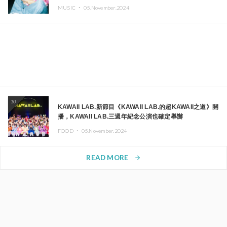
MUSIC ・
05.November.2024
10
KAWAII LAB.新節目《KAWAII LAB.的超KAWAII之道》開
播，KAWAII LAB.三週年紀念公演也確定舉辦
FOOD ・
05.November.2024
READ MORE
arrow_forward