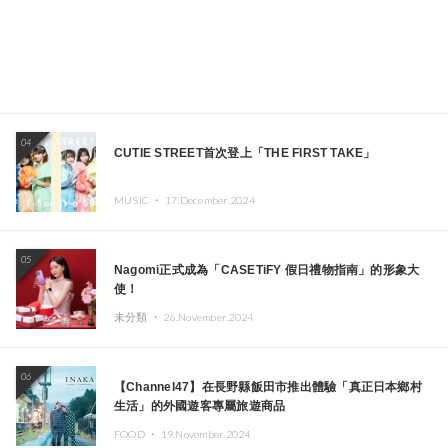
04
CUTIE STREET首次登上「THE FIRST TAKE」
MUSIC ・
17.December.2024
05
Nagomi正式成為「CASETiFY 假日禮物指南」的形象大
使！
未分類 ・
26.November.2024
06
【Channel47】在長野縣飯田市推出體驗「真正日本鄉村
生活」的外國遊客專屬旅遊商品
FOOD ・
19.November.2024