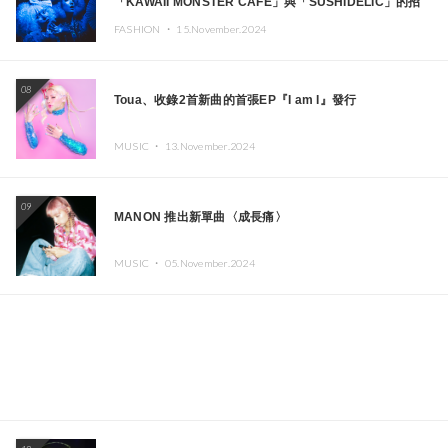
「KAWAII MONSTER CAFE」與「SUSHIDELIC」的招
牌女孩們將於紐約展現夢幻舞台
FASHION ・
15.November.2024
08
Toua、收錄2首新曲的首張EP『I am I』發行
MUSIC ・
13.November.2024
09
MANON 推出新單曲〈成長痛〉
MUSIC ・
05.November.2024