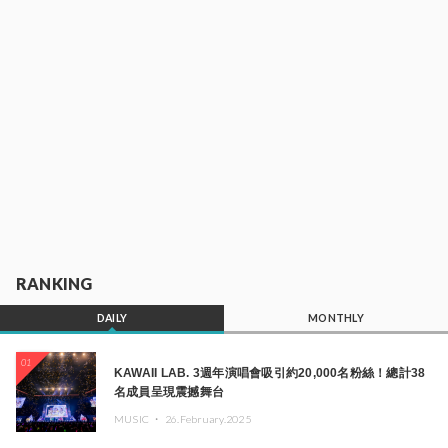
RANKING
DAILY
MONTHLY
01
KAWAII LAB. 3週年演唱會吸引約20,000名粉絲！總計38
名成員呈現震撼舞台
MUSIC ・
26.February.2025