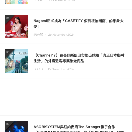
05
Nagomi正式成為「CASETiFY 假日禮物指南」的形象大
使！
未分類 ・
26.November.2024
06
【Channel47】在長野縣飯田市推出體驗「真正日本鄉村
生活」的外國遊客專屬旅遊商品
FOOD ・
19.November.2024
07
ASOBISYSTEM與紐約夜店The Stranger攜手合作！