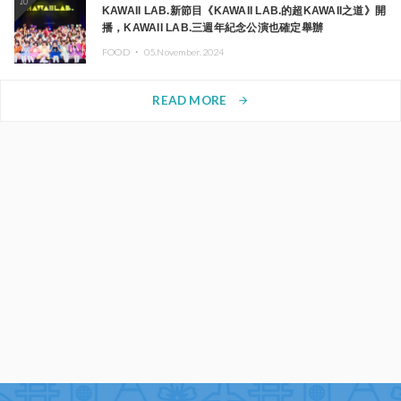
10
KAWAII LAB.新節目《KAWAII LAB.的超KAWAII之道》開
播，KAWAII LAB.三週年紀念公演也確定舉辦
FOOD ・
05.November.2024
READ MORE
arrow_forward