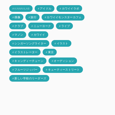
# KAWAIILAB
# アイドル
# カワイイラボ
# 偶像
# 旅行
# カワイイモンスターカフェ
# クラブ
# ニューヨーク
# ライブ
# マノン
# カワイイ
# シンガーソングライター
# イラスト
# イラストレーター
# 東京
# キャンディーチューン
# オーディション
# フルーツジッパー
# キューティーストリート
# 新しい学校のリーダーズ