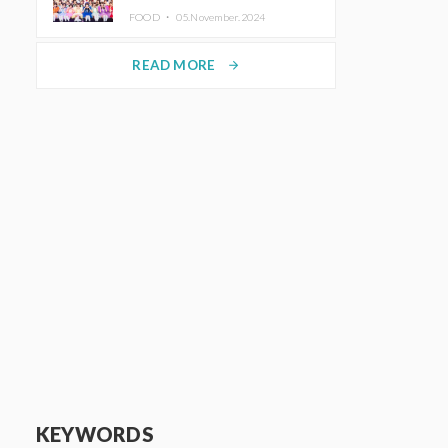
KAWAII LAB.三週年紀念公演也確
FOOD ・
05.November.2024
定舉辦
READ MORE
arrow_forward
KEYWORDS