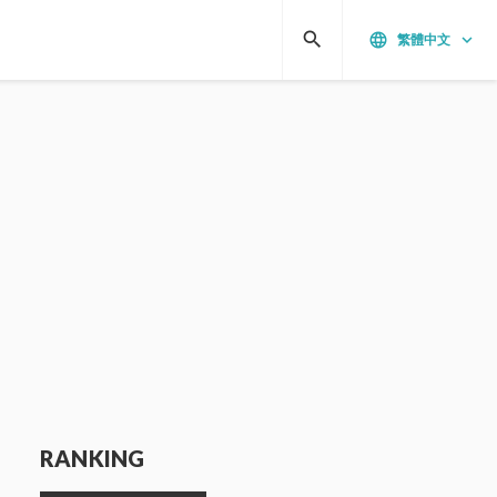
search
language
keyboard_arrow_down
繁體中文
RANKING