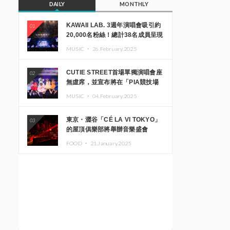
DAILY
MONTHLY
KAWAII LAB. 3週年演唱會吸引約
01
20,000名粉絲！總計38名成員呈現
震撼舞台
MUSIC ・
26.February.2025
CUTIE STREET首場單獨演唱會座
02
無虛席，並宣布將在「PIA競技場
MM」舉辦出道一週年紀念演唱會
MUSIC ・
04.February.2025
東京・澀谷「CÉ LA VI TOKYO」
03
的屋頂俱樂部將舉辦音樂盛會
「Sky‘s The Limit」!! GREEN
FOOD ・
21.January.2025
ASSASSIN DOLLAR、JOMMY、
Kza（FORCE OF NATURE）等日
本頂尖DJ及創作者齊聚一堂