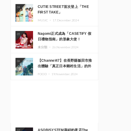
CUTIE STREET首次登上「THE
04
FIRST TAKE」
MUSIC ・
17.December.2024
Nagomi正式成為「CASETiFY 假
05
日禮物指南」的形象大使！
未分類 ・
26.November.2024
【Channel47】在長野縣飯田市推
06
出體驗「真正日本鄉村生活」的外
國遊客專屬旅遊商品
FOOD ・
19.November.2024
ASOBISYSTEM與紐約夜店The
07