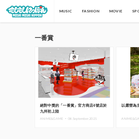
MUSIC
FASHION
MOVIE
SP
一番賞
絕對中獎的「一番賞」官方商店4號店於
以露營為
九州初上陸
ANIME&GAME ・
08.September.2021
ANIME&G