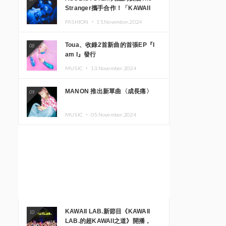
Stranger攜手合作！「KAWAII
MONSTER CAFE」與
FASHION ・
15.November.2024
「SUSHIDELIC」的招牌女孩們將
於紐約展現夢幻舞台
Toua、收錄2首新曲的首張EP『I
08
am I』發行
MUSIC ・
13.November.2024
MANON 推出新單曲〈成長痛〉
09
MUSIC ・
05.November.2024
KAWAII LAB.新節目《KAWAII
10
LAB.的超KAWAII之道》開播，