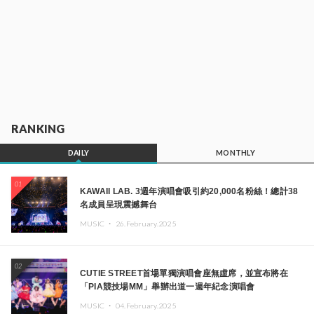
RANKING
DAILY
MONTHLY
01
KAWAII LAB. 3週年演唱會吸引約20,000名粉絲！總計38
名成員呈現震撼舞台
MUSIC ・
26.February.2025
02
CUTIE STREET首場單獨演唱會座無虛席，並宣布將在
「PIA競技場MM」舉辦出道一週年紀念演唱會
MUSIC ・
04.February.2025