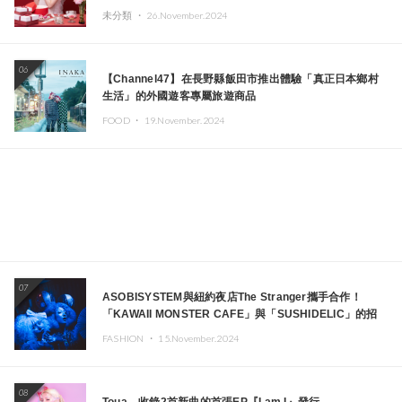
未分類 ・
26.November.2024
06
【Channel47】在長野縣飯田市推出體驗「真正日本鄉村
生活」的外國遊客專屬旅遊商品
FOOD ・
19.November.2024
07
ASOBISYSTEM與紐約夜店The Stranger攜手合作！
「KAWAII MONSTER CAFE」與「SUSHIDELIC」的招
牌女孩們將於紐約展現夢幻舞台
FASHION ・
15.November.2024
08