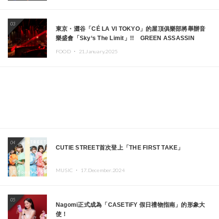
03
東京・澀谷「CÉ LA VI TOKYO」的屋頂俱樂部將舉辦音
樂盛會「Sky‘s The Limit」!! GREEN ASSASSIN
DOLLAR、JOMMY、Kza（FORCE OF NATURE）等日
FOOD ・
21.January.2025
本頂尖DJ及創作者齊聚一堂
04
CUTIE STREET首次登上「THE FIRST TAKE」
MUSIC ・
17.December.2024
05
Nagomi正式成為「CASETiFY 假日禮物指南」的形象大
使！