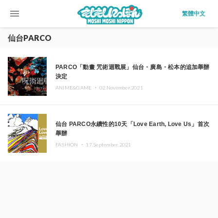
menu
繁體中文
仙台PARCO
PARCO「動畫 咒術迴戰展」仙台・廣島・松本的追加舉辦
決定
ANIME&GAME ・
02.November.2021
仙台 PARCO永續性的10天「Love Earth, Love Us」首次
舉辦
FASHION ・
17.September.2021