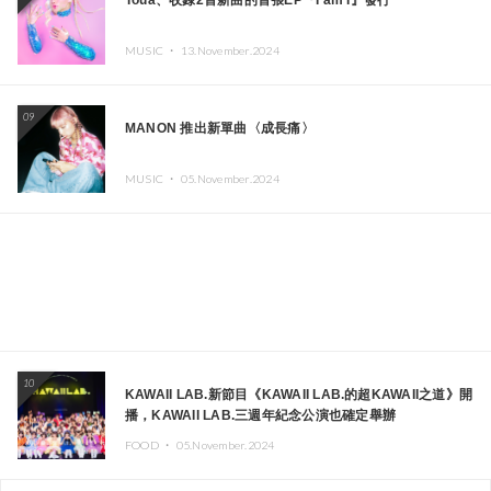
Toua、收錄2首新曲的首張EP『I am I』發行
MUSIC ・
13.November.2024
09
MANON 推出新單曲〈成長痛〉
MUSIC ・
05.November.2024
10
KAWAII LAB.新節目《KAWAII LAB.的超KAWAII之道》開
播，KAWAII LAB.三週年紀念公演也確定舉辦
FOOD ・
05.November.2024