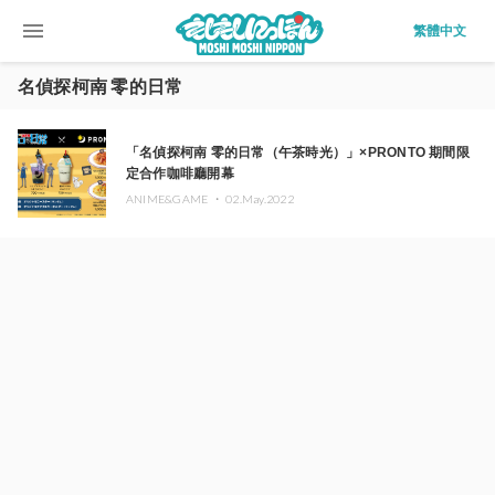
menu
繁體中文
名偵探柯南 零的日常
「名偵探柯南 零的日常（午茶時光）」×PRONTO 期間限
定合作咖啡廳開幕
ANIME&GAME ・
02.May.2022