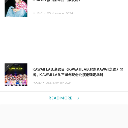
MANON 推出新單曲〈成長痛〉
MUSIC ・
05.November.2024
10
KAWAII LAB.新節目《KAWAII LAB.的超KAWAII之道》開
播，KAWAII LAB.三週年紀念公演也確定舉辦
FOOD ・
05.November.2024
READ MORE
arrow_forward