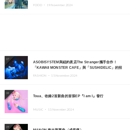
FOOD ・
19.November.2024
07
ASOBISYSTEM與紐約夜店The Stranger攜手合作！
「KAWAII MONSTER CAFE」與「SUSHIDELIC」的招
牌女孩們將於紐約展現夢幻舞台
FASHION ・
15.November.2024
08
Toua、收錄2首新曲的首張EP『I am I』發行
MUSIC ・
13.November.2024
09