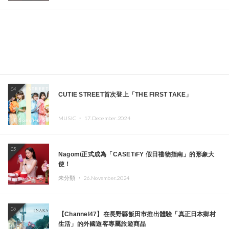
04
CUTIE STREET首次登上「THE FIRST TAKE」
MUSIC ・
17.December.2024
05
Nagomi正式成為「CASETiFY 假日禮物指南」的形象大
使！
未分類 ・
26.November.2024
06
【Channel47】在長野縣飯田市推出體驗「真正日本鄉村
生活」的外國遊客專屬旅遊商品