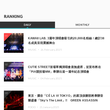
RANKING
DAILY
MONTHLY
01
KAWAII LAB. 3週年演唱會吸引約20,000名粉絲！總計38
名成員呈現震撼舞台
MUSIC ・
26.February.2025
02
CUTIE STREET首場單獨演唱會座無虛席，並宣布將在
「PIA競技場MM」舉辦出道一週年紀念演唱會
MUSIC ・
04.February.2025
03
東京・澀谷「CÉ LA VI TOKYO」的屋頂俱樂部將舉辦音
樂盛會「Sky‘s The Limit」!! GREEN ASSASSIN
DOLLAR、JOMMY、Kza（FORCE OF NATURE）等日
FOOD ・
21.January.2025
本頂尖DJ及創作者齊聚一堂